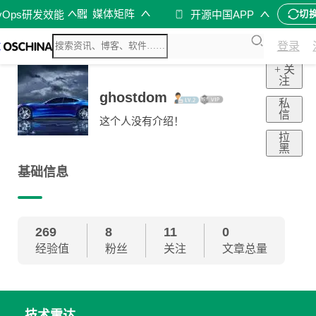
媒体矩阵
vOps研发效能
开源中国APP
切
登录
+ 关
注
ghostdom
私
信
这个人没有介绍！
拉
黑
基础信息
269
8
11
0
经验值
粉丝
关注
文章总量
技术雷达