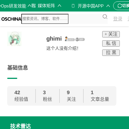
媒体矩阵
vOps研发效能
开源中国APP
切
登录
+ 关注
ghimi
私 信
这个人没有介绍！
拉 黑
基础信息
42
3
9
1
经验值
粉丝
关注
文章总量
技术雷达