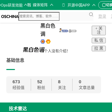
媒体矩阵
vOps研发效能
开源中国APP
切
登录
黑白色
+ 关
注
调
私 信
拉 黑
这个人没有介绍！
基础信息
673
52
8
0
经验值
粉丝
关注
文章总量
技术雷达