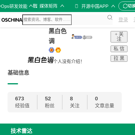
媒体矩阵
vOps研发效能
开源中国APP
切
登录
黑白色
+ 关
注
调
私 信
拉 黑
这个人没有介绍！
基础信息
673
52
8
0
经验值
粉丝
关注
文章总量
技术雷达