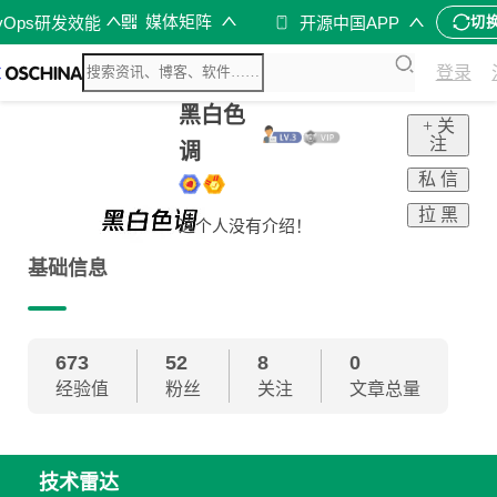
媒体矩阵
vOps研发效能
开源中国APP
切
登录
黑白色
+ 关
注
调
私 信
拉 黑
这个人没有介绍！
基础信息
673
52
8
0
经验值
粉丝
关注
文章总量
技术雷达