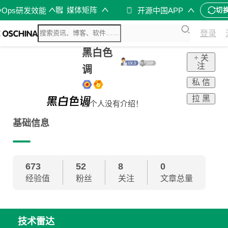
媒体矩阵
vOps研发效能
开源中国APP
切
登录
黑白色
+ 关
注
调
私 信
拉 黑
这个人没有介绍！
基础信息
673
52
8
0
经验值
粉丝
关注
文章总量
技术雷达