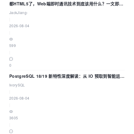
都HTML5了，Web端即时通讯技术到底该用什么？一文即
懂！
JackJiang-
|
2026-08-04
|
599
|
0
PostgreSQL 18/19 新特性深度解读：从 IO 预取到智能运
维，全面提升数据库体验
IvorySQL
|
2026-08-04
|
3605
|