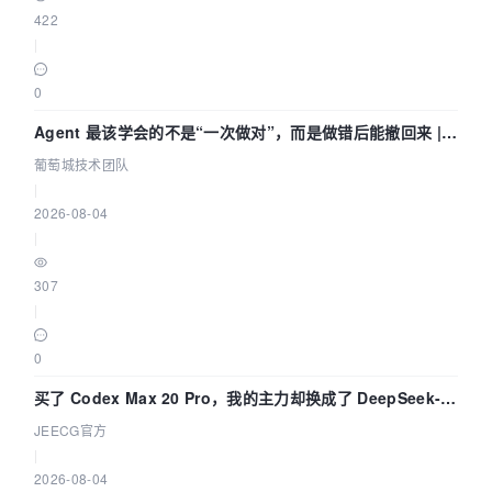
422
|
0
Agent 最该学会的不是“一次做对”，而是做错后能撤回来 |
葡萄城技术团队
葡萄城技术团队
|
2026-08-04
|
307
|
0
买了 Codex Max 20 Pro，我的主力却换成了 DeepSeek-
V4-Flash——因为它快得不可思议
JEECG官方
|
2026-08-04