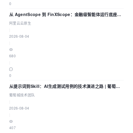
0
从 AgentScope 到 FinXScope：金融级智能体运行底座的
演进与实践
阿里云云原生
|
2026-08-04
|
680
|
0
从提示词到Skill：AI生成测试用例的技术演进之路 | 葡萄城
技术团队
葡萄城技术团队
|
2026-08-04
|
407