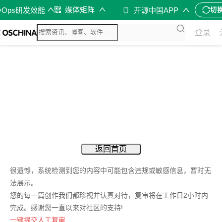
媒体矩阵
vOps研发效能
开源中国APP
切
登录
返回首页
很遗憾，系统检测到您的内容中可能包含违规或敏感信息，暂时无
法展示。
您的每一篇创作我们都珍视并认真对待，复审将在工作日2小时内
完成。感谢您一直以来对社区的支持!
一键提交人工复审