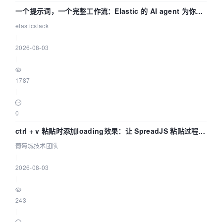
一个提示词，一个完整工作流：Elastic 的 AI agent 为你编
写自动化流程
elasticstack
|
2026-08-03
|
1787
|
0
ctrl + v 粘贴时添加loading效果：让 SpreadJS 粘贴过程可
感知 | 葡萄城技术团队
葡萄城技术团队
|
2026-08-03
|
243
|