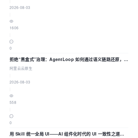
|
2026-08-03
|
1606
|
0
拒绝“黑盒式”治理：AgentLoop 如何通过语义链路还原，精
准发现 AI 调用中的敏感数据泄漏？
阿里云云原生
|
2026-08-03
|
558
|
0
用 Skill 统一全局 UI——AI 组件化时代的 UI 一致性之道