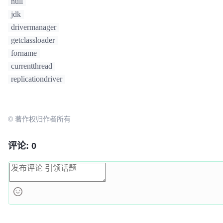
null
jdk
drivermanager
getclassloader
forname
currentthread
replicationdriver
© 著作权归作者所有
评论: 0