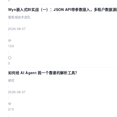
Wyn嵌入式BI实战（一）：JSON API带参数接入，多租户数据源
城技术团队
葡萄城技术团队
|
2026-08-07
|
159
|
0
如何给 AI Agent 挑一个靠谱的解析工具？
颖欣
|
2026-08-07
|
215
|