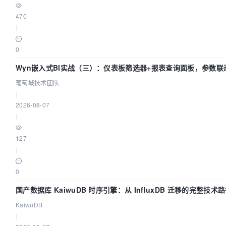
470
|
0
Wyn嵌入式BI实战（三）：仪表板筛选器+报表查询面板，参数联
葡萄城技术团队
|
2026-08-07
|
127
|
0
国产数据库 KaiwuDB 时序引擎：从 InfluxDB 迁移的完整技术
KaiwuDB
|