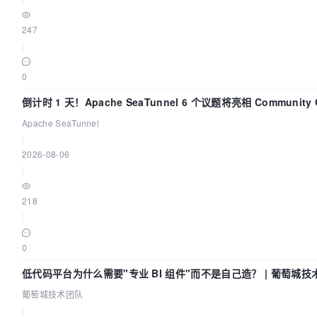
247
|
0
倒计时 1 天！Apache SeaTunnel 6 个议题将亮相 Community Ov
2026
Apache SeaTunnel
|
2026-08-06
|
218
|
0
低代码平台为什么需要"专业 BI 组件"而不是自己造？ | 葡萄城技
葡萄城技术团队
|