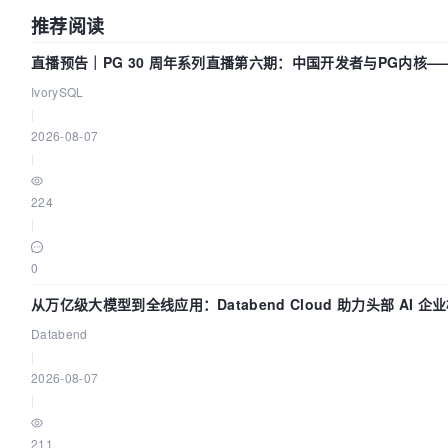
推荐阅读
直播预告｜PG 30 周年系列直播第六期：中国开发者与PG内核
我们贡献了什么？
IvorySQL
|
2026-08-07
|
224
|
0
从万亿级大模型到全线应用：Databend Cloud 助力头部 AI 
Trace 数据管道
Databend
|
2026-08-07
|
211