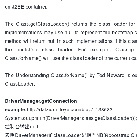
on J2EE container.
The Class.getClassLoader() returns the class loader for
implementations may use null to represent the bootstrap c
method will return null in such implementations if this cl
the bootstrap class loader. For example, Class.ge
Class.forName() will use the class loader of trhe current cal
The Understanding Class.forName() by Ted Neward is ex
ClassLoader.
DriverManager.getConnec
example:
http://daizuan.iteye.com/blog/1138683
System.out.println(DriverManager.class.getClassLoader())
控制台输出null
表明DriverManager的classLoader是相当NB的bootstrap Cla