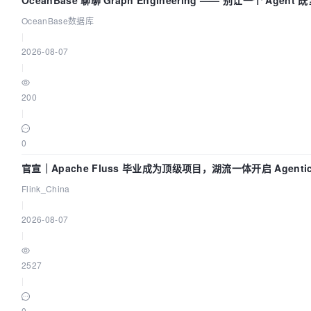
OceanBase 聊聊 Graph Engineering —— 别让一个 Agen
OceanBase数据库
|
2026-08-07
|
200
|
0
官宣｜Apache Fluss 毕业成为顶级项目，湖流一体开启 Agentic
化时代
Flink_China
|
2026-08-07
|
2527
|
0