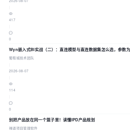
2026-08-07
|
417
|
0
Wyn嵌入式BI实战（二）：直连模型与直连数据集怎么选，参数为
葡萄城技术团队
葡萄城技术团队
|
2026-08-07
|
114
|
0
别把产品放在同一个篮子里！读懂IPD产品规划
禅道项目管理软件