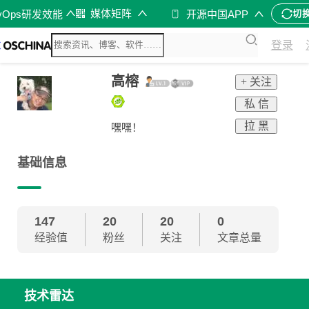
媒体矩阵
vOps研发效能
开源中国APP
切
登录
高榕
+ 关注
私 信
拉 黑
嘿嘿！
基础信息
147
20
20
0
经验值
粉丝
关注
文章总量
技术雷达