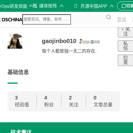
媒体矩阵
evOps研发效能
开源中国APP
切
登录
+ 关
注
gaojinbo010
私
信
每个人都是独一无二的存在.
拉
黑
基础信息
3
4
2
0
经验值
粉丝
关注
文章总量
技术雷达