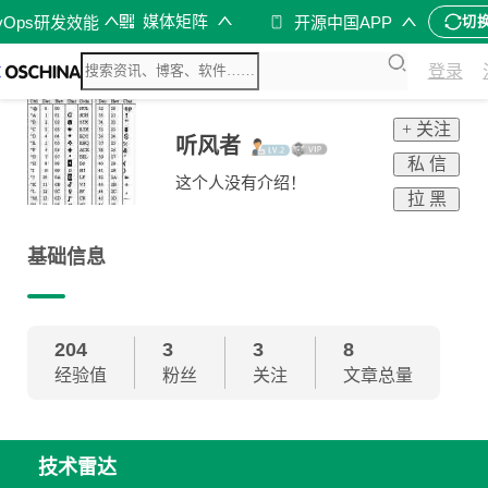
媒体矩阵
vOps研发效能
开源中国APP
切
登录
+ 关注
听风者
私 信
这个人没有介绍！
拉 黑
基础信息
204
3
3
8
经验值
粉丝
关注
文章总量
技术雷达