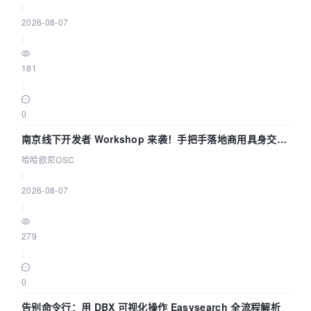
|
2026-08-07
|
181
|
0
南京线下开发者 Workshop 来袭！手把手落地商用具身交互
智能 Agent 应用
哈哈欧尼OSC
|
2026-08-07
|
279
|
0
告别命令行：用 DBX 可视化操作 Easysearch 全流程解析