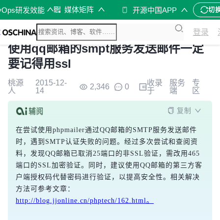
媒体矩阵
vOps研发效能
开源中国APP
切
登录
使用qq邮箱的smpt服务发送邮件一定
要记得用ssl
桃源
2015-12-
收录
服务
专
2,346
0
人
14
于
端
区
复制
在尝试使用phpmailer通过QQ邮箱的SMTP服务发送邮件
时，遇到SMTP认证失败的问题。经过多次尝试和查阅资
料，发现QQ邮箱已取消25端口的非SSL验证，需改用465
端口的SSL加密验证。同时，建议使用QQ邮箱的第三方客
户端授权码代替密码进行验证，以提高安全性。相关解决
方法可参考文章：
http://blog.jjonline.cn/phptech/162.html。