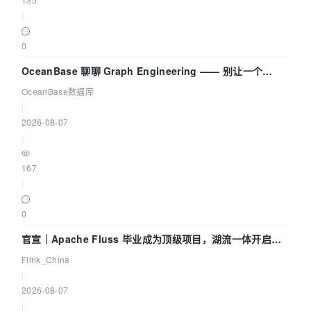
|
0
OceanBase 聊聊 Graph Engineering —— 别让一个
Agent 既当运动员又
OceanBase数据库
|
2026-08-07
|
167
|
0
官宣｜Apache Fluss 毕业成为顶级项目，湖流一体开启
Agentic Lake 全面实时化时代
Flink_China
|
2026-08-07
|