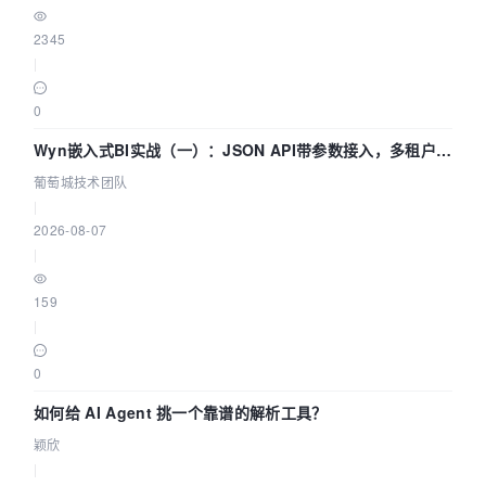
2345
|
0
Wyn嵌入式BI实战（一）：JSON API带参数接入，多租户数
据源配置指南 | 葡萄城技术团队
葡萄城技术团队
|
2026-08-07
|
159
|
0
如何给 AI Agent 挑一个靠谱的解析工具？
颖欣
|