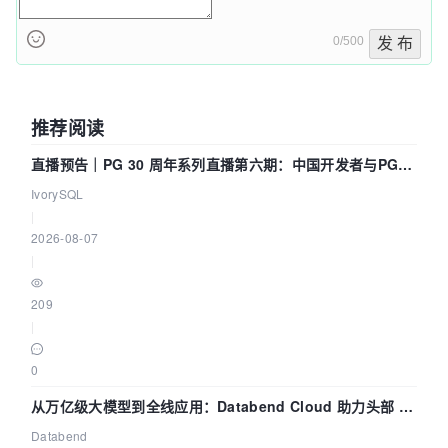
0/500
发 布
推荐阅读
直播预告｜PG 30 周年系列直播第六期：中国开发者与PG内
核——我们改得动吗？我们贡献了什么？
IvorySQL
|
2026-08-07
|
209
|
0
从万亿级大模型到全线应用：Databend Cloud 助力头部 AI
企业构建全链路 Trace 数据管道
Databend