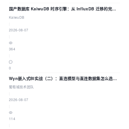
国产数据库 KaiwuDB 时序引擎：从 InfluxDB 迁移的完整
技术路径
KaiwuDB
|
2026-08-07
|
364
|
0
Wyn嵌入式BI实战（二）：直连模型与直连数据集怎么选，
参数为什么不生效？| 葡萄城技术团队
葡萄城技术团队
|
2026-08-07
|
114
|