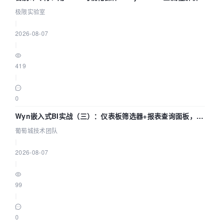
极限实验室
|
2026-08-07
|
419
|
0
Wyn嵌入式BI实战（三）：仪表板筛选器+报表查询面板，参
数联动全闭环
葡萄城技术团队
|
2026-08-07
|
99
|
0