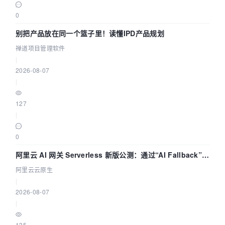
0
别把产品放在同一个篮子里！读懂IPD产品规划
禅道项目管理软件
|
2026-08-07
|
127
|
0
阿里云 AI 网关 Serverless 新版公测：通过“AI Fallback”与
拓扑可视化构建 AI 流量治理底座
阿里云云原生
|
2026-08-07
|
135