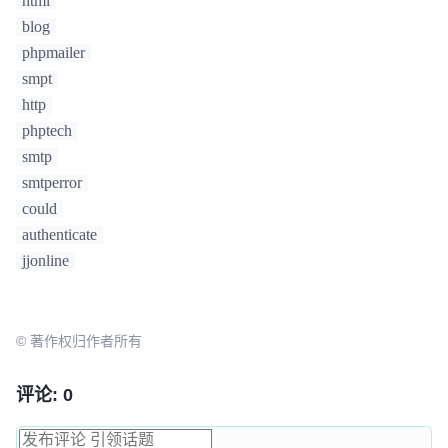
html
blog
phpmailer
smpt
http
phptech
smtp
smtperror
could
authenticate
jjonline
© 著作权归作者所有
评论: 0