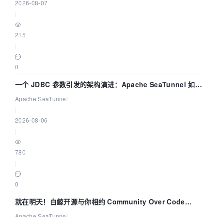
2026-08-07
|
215
|
0
一个 JDBC 参数引发的架构演进：Apache SeaTunnel 如何
解决数据同步中的“定时 Flush”难题
Apache SeaTunnel
|
2026-08-06
|
780
|
0
就在明天！白鲸开源与你相约 Community Over Code
Asia 2026 主题演讲！
Apache SeaTunnel