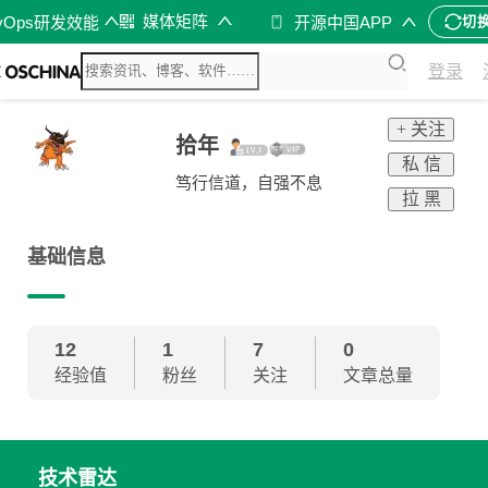
媒体矩阵
vOps研发效能
开源中国APP
切
登录
+ 关注
拾年
私 信
笃行信道，自强不息
拉 黑
基础信息
12
1
7
0
经验值
粉丝
关注
文章总量
技术雷达