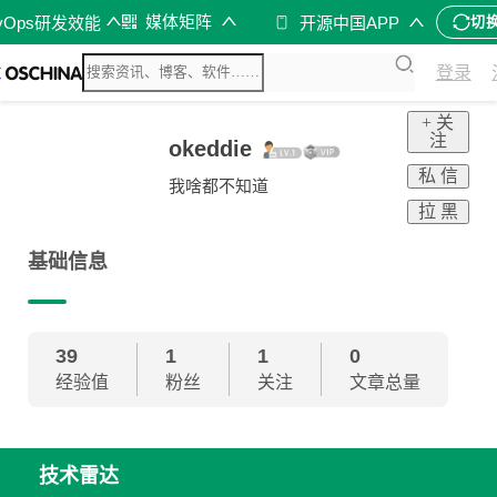
媒体矩阵
vOps研发效能
开源中国APP
切
登录
+ 关
注
okeddie
私 信
我啥都不知道
拉 黑
基础信息
39
1
1
0
经验值
粉丝
关注
文章总量
技术雷达