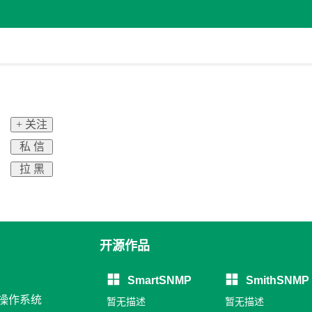
+ 关注
私 信
拉 黑
开源作品
SmartSNMP
SmithSNMP
 操作系统
暂无描述
暂无描述