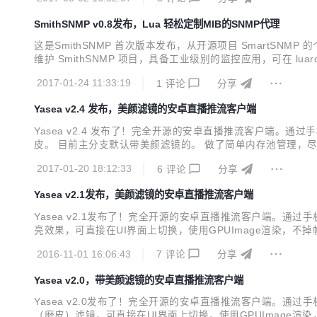
SmithSNMP v0.8发布，Lua 轻松定制MIB的SNMP代理
这是SmithSNMP 首次版本发布，从开源项目 SmartSNMP
维护 SmithSNMP 项目，具备工业级别的监控应用，可在 luaro
包。 特别说明一下，SNMP 是个古老的协议，主要用于工业监控领域，zab
2017-01-24 11:33:19
1
评论
分享
Yasea v2.4 发布，美颜滤镜的安卓直播推流客户端
Yasea v2.4 发布了！完全开源的安卓直播推流客户端。通过手
皮。 目前主分支默认带美颜滤镜的。 做了简单内存池管理，尽量
表： Android Min API 16 (Android 4.1 Jell
2017-01-20 18:12:33
6
评论
分享
Yasea v2.1发布，美颜滤镜的安卓直播推流客户端
Yasea v2.1发布了！完全开源的安卓直播推流客户端。通过
亮效果，可直接在UI界面上切换，使用GPUImage渲染，不掉帧。 特性列表
机横竖屏动态切换 前后摄像头热切换 推流过程随时录制MP4，支持暂停和恢
2016-11-01 16:06:43
7
评论
分享
Yasea v2.0，带美颜滤镜的安卓直播推流客户端
Yasea v2.0发布了！完全开源的安卓直播推流客户端。通过
（磨皮）滤镜，可直接在UI界面上切换，使用GPUImage渲染，不掉帧。 特