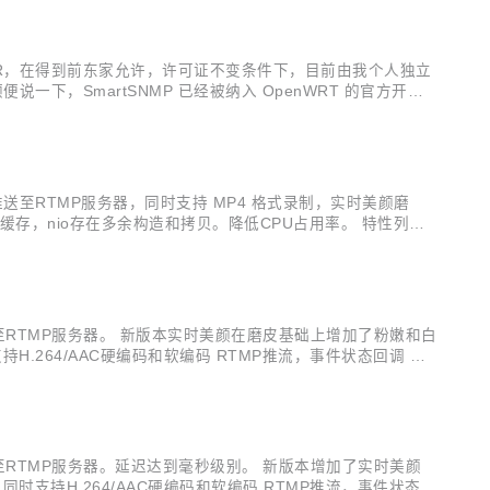
接受外来 PR，在得到前东家允许，许可证不变条件下，目前由我个人独立
。顺便说一下，SmartSNMP 已经被纳入 OpenWRT 的官方开发
迎开...
，推送至RTMP服务器，同时支持 MP4 格式录制，实时美颜磨
缓存，nio存在多余构造和拷贝。降低CPU占用率。 特性列
横竖屏动态切换 前后摄像头热切换 推流过程随时...
推送至RTMP服务器。 新版本实时美颜在磨皮基础上增加了粉嫩和白
) 同时支持H.264/AAC硬编码和软编码 RTMP推流，事件状态回调 手
gz) y...
送至RTMP服务器。延迟达到毫秒级别。 新版本增加了实时美颜
Bean) 同时支持H.264/AAC硬编码和软编码 RTMP推流，事件状态回