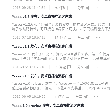
调 手机横竖屏动态切换 前后摄像头热切换 推流过程随时录制MP4，支持暂
2016-09-28 11:42:54
75
评论
分享
Yasea v1.2 发布，安卓直播推流客户端
Yasea v1.2发布了！完全开源的安卓直播推流客户端。通过
加了软编码特性，可直接在UI界面上切换。对于硬编码能力不足
装包大小只有1.8M。 演示： 下载APK安装。SRS公网可供测试。 特性列表：
2016-07-18 18:57:13
12
评论
分享
Yasea v1.1 发布，安卓直播推流客户端
Yasea v1.1 发布了！完全开源的安卓直播推流客户端。它使用M
ea从此告别了纯Java时代。比之前改进地方在于： 高分辨率预
RS公网故障，近期联系不到维护人员，故只能自己搭建服务器，比如nginx-rtmp 
2016-07-13 11:23:10
11
评论
分享
Yasea v1.0 发布，安卓直播推流客户端
Yasea v1.0 release 发布了，Yasea是一个100%
延迟达到毫秒级别。 演示： 下载APK安装后，可以在SRS公网观看推流效果，
流，事件状态回调 手机横竖屏动态切换 前后摄像头热切换 推流过程随时
2016-06-05 16:19:38
4
评论
分享
Yasea 1.0 preview 发布，安卓直播推流客户端