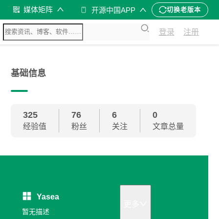
媒体矩阵
开源中国APP
切换老版本
登录
注册
基础信息
325
76
6
0
经验值
粉丝
关注
文章总量
Yasea
更多
暂无描述