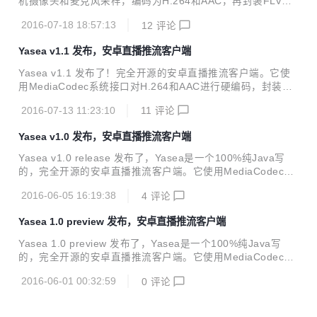
机摄像头和麦克风采样，编码为H.264和AAC，再封装FLV格
皮）滤镜 下载地址： source code(zip or tar.gz)...
式，推送至RTMP服务器。延迟达到毫秒级别。 新版本既可以
2016-07-18 18:57:13
12
评论
硬编码还增加了软编码特性，可直接在UI界面上切换。对于硬
编码能力不足（比如输出帧率）的摄像头来说，软编码是强大
Yasea v1.1 发布，安卓直播推流客户端
的补充特性，几乎针对所有安卓平台适用。编码库使用x264而
不是ffmpeg，整个安装包大小只有1.8M。 演示： 下载APK安
Yasea v1.1 发布了！完全开源的安卓直播推流客户端。它使
装。SRS公网可供测试。 特性列表： Android Min API 16 (A
用MediaCodec系统接口对H.264和AAC进行硬编码，封装FL
ndroid 4.1 Jelly Bean) 同时支持H.264/AAC硬编码和软编码
V格式，推送至RTMP服务器。延迟达到毫秒级别。 由于引进l
RTMP推流...
2016-07-13 11:23:10
11
评论
ibyuv，Yasea从此告别了纯Java时代。比之前改进地方在
于： 高分辨率预览（720p），并等比例缩放推流。 CPU性能
Yasea v1.0 发布，安卓直播推流客户端
优化，占用率下降到20%，个别高端手机达到10%以内。 演
示： 下载APK安装。由于SRS公网故障，近期联系不到维护人
Yasea v1.0 release 发布了，Yasea是一个100%纯Java写
员，故只能自己搭建服务器，比如nginx-rtmp 特性列表： An
的，完全开源的安卓直播推流客户端。它使用MediaCodec系
droid Min API 16 (Android 4.1 Jelly Bean) H.264...
统接口对H.264和AAC进行硬编码，封装FLV格式，推送至RT
2016-06-05 16:19:38
4
评论
MP服务器。延迟达到毫秒级别。 演示： 下载APK安装后，可
以在SRS公网观看推流效果，只要设置一个URL即可。 特性
Yasea 1.0 preview 发布，安卓直播推流客户端
列表： Android Min API 16 (Android 4.1 Jelly Bean) H.264/
AAC硬编码 RTMP推流，事件状态回调 手机横竖屏动态切换
Yasea 1.0 preview 发布了，Yasea是一个100%纯Java写
前后摄像头热切换 推流过程随时录制MP4，支持暂停和恢复
的，完全开源的安卓直播推流客户端。它使用MediaCodec系
下载地址： source code(zip o...
统接口对H.264和AAC进行硬编码，封装FLV格式，推送至RT
2016-06-01 00:32:59
0
评论
MP服务器。延迟达到毫秒级别。 演示： 下载APK安装后，可
以在SRS公网观看推流效果，只要设置一个URL即可。 特性
列表： Android Min API 16 (Android 4.1 Jelly Bean) H.264/