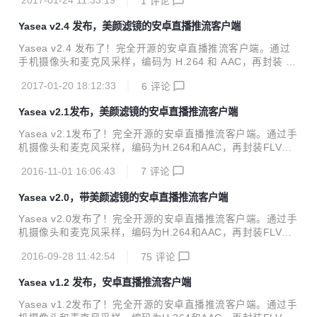
2017-01-24 11:33:19
1
评论
我个人独立维护 SmithSNMP 项目，具备工业级别的监控应
用，可在 luarocks 包管理下直接安装。只支持 Linux 和 BS
Yasea v2.4 发布，美颜滤镜的安卓直播推流客户端
D，不支持 Windows。顺便说一下，SmartSNMP 已经被纳入
OpenWRT 的官方开发包。 特别说明一下，SNMP 是个古老
Yasea v2.4 发布了！完全开源的安卓直播推流客户端。通过
的协议，主要用于工业监控领域，zabbix 和 nagios 都集成了
手机摄像头和麦克风采样，编码为 H.264 和 AAC，再封装 FL
Net-SNMP。Github 2016 最受欢迎开...
V 格式，推送至RTMP服务器，同时支持 MP4 格式录制，实
2017-01-20 18:12:33
6
评论
时美颜磨皮。 目前主分支默认带美颜滤镜的。 做了简单内存
池管理，尽量减少GC触发。 对于流媒体这种内存密集型，尽
Yasea v2.1发布，美颜滤镜的安卓直播推流客户端
量使用原生byte数组缓存，nio存在多余构造和拷贝。降低CP
U占用率。 特性列表： Android Min API 16 (Android 4.1 Jell
Yasea v2.1发布了！完全开源的安卓直播推流客户端。通过手
y Bean) 同时支持H.264/AAC硬编码和软编码 RTMP推流，事
机摄像头和麦克风采样，编码为H.264和AAC，再封装FLV格
件状态回调 手机横竖屏动态切换 前后摄像头热切换 推流过程
式，推送至RTMP服务器。 新版本实时美颜在磨皮基础上增加
随时...
2016-11-01 16:06:43
7
评论
了粉嫩和白亮效果，可直接在UI界面上切换，使用GPUImage
渲染，不掉帧。 特性列表： Android Min API 16 (Android 4.
Yasea v2.0，带美颜滤镜的安卓直播推流客户端
1 Jelly Bean) 同时支持H.264/AAC硬编码和软编码 RTMP推
流，事件状态回调 手机横竖屏动态切换 前后摄像头热切换 推
Yasea v2.0发布了！完全开源的安卓直播推流客户端。通过手
流过程随时录制MP4，支持暂停和恢复 实时美颜（磨皮）滤
机摄像头和麦克风采样，编码为H.264和AAC，再封装FLV格
镜 下载地址： source code(zip or tar.gz) y...
式，推送至RTMP服务器。延迟达到毫秒级别。 新版本增加了
2016-09-28 11:42:54
75
评论
实时美颜（磨皮）滤镜，可直接在UI界面上切换，使用GPUI
mage渲染，不掉帧。 特性列表： Android Min API 16 (Andr
Yasea v1.2 发布，安卓直播推流客户端
oid 4.1 Jelly Bean) 同时支持H.264/AAC硬编码和软编码 RT
MP推流，事件状态回调 手机横竖屏动态切换 前后摄像头热切
Yasea v1.2发布了！完全开源的安卓直播推流客户端。通过手
换 推流过程随时录制MP4，支持暂停和恢复 实时美颜（磨