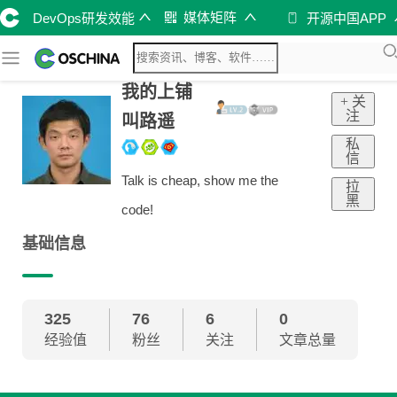
媒体矩阵
DevOps研发效能
开源中国APP
我的上铺
+ 关
注
叫路遥
私
信
Talk is cheap, show me the
拉
黑
code!
基础信息
325
76
6
0
经验值
粉丝
关注
文章总量