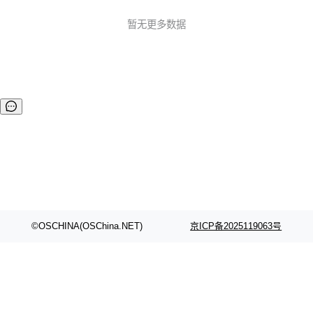
AAC硬编码 RTMP推流，事件状态回调 手机横竖屏动态切换
前后摄像头热切换 推流过程随时录制MP4，支持暂停和恢复
暂无更多数据
下载地址： source code(zip) y...
©OSCHINA(OSChina.NET)
京ICP备2025119063号