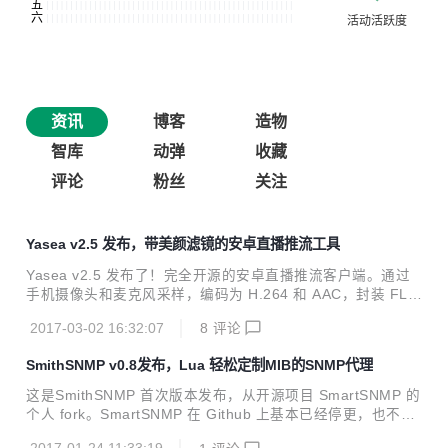
资讯
博客
造物
智库
动弹
收藏
评论
粉丝
关注
Yasea v2.5 发布，带美颜滤镜的安卓直播推流工具
Yasea v2.5 发布了！完全开源的安卓直播推流客户端。通过
手机摄像头和麦克风采样，编码为 H.264 和 AAC，封装 FLV
格式，推送至 RTMP 服务器，同时支持 MP4 格式录制，实时
2017-03-02 16:32:07
8
评论
美颜磨皮。 另外还有v1.x的版本是专门给不需要GLES驱动的
应用，参见non-gpuimage 分支。 Yasea 项目将近一年了，
SmithSNMP v0.8发布，Lua 轻松定制MIB的SNMP代理
不光是 star 和 fork 数目，目前为止作者处理了300 多个 issu
es，几乎平均一天一个。不但收获良好口碑，还发现了很多意
这是SmithSNMP 首次版本发布，从开源项目 SmartSNMP 的
想不到的使用场景： 手机直播，这是最通用的，主要是秀场
个人 fork。SmartSNMP 在 Github 上基本已经停更，也不接
（因为有美颜嘛），也是Yasea 立项初衷； 安卓平板直播，
受外来 PR，在得到前东家允许，许可证不变条件下，目前由
好吧，也许只是屏幕大...