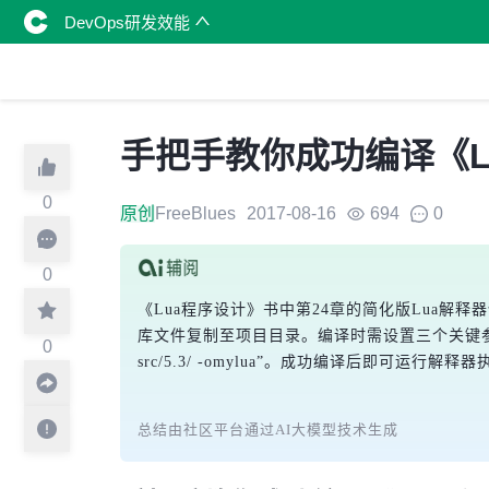
DevOps研发效能
手把手教你成功编译《L
0
原创
FreeBlues
2017-08-16
694
0
0
《Lua程序设计》书中第24章的简化版Lua解释器
库文件复制至项目目录。编译时需设置三个关键参数：-L.指定库
0
src/5.3/ -omylua”。成功编译后即可运行解
总结由社区平台通过AI大模型技术生成