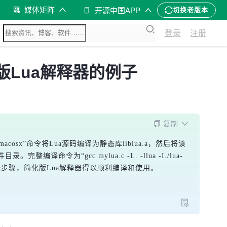
媒体矩阵
开源中国APP
切换老版本
登录
注册
版Lua解释器的例子
复制
sx”命令将Lua源码编译为静态库liblua.a，然后将该
译命令为“gcc mylua.c -L. -llua -I./lua-
作。通过这些步骤，简化版Lua解释器得以顺利编译和使用。