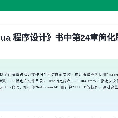
ua 程序设计》书中第24章简化
例子在编译时常因操作细节不清晰而失败。成功编译需先使用“makemaco
文件目录，-llua指定库名，-I./lua-src/5.3/指定头文件目录。完整编
释器执行Lua代码，如打印“hello world!”和计算“12+23”等操