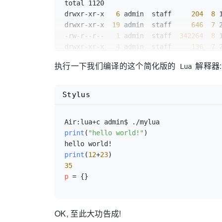
total 1120

drwxr-xr-x  
 6 
admin  staff    
 204 
 8 
drwxr-xr-x 
 19 
admin  staff    
 646 
 7 
-rw-r--r--  
 1 
admin  staff 
 342264 
 8 
drwxr-xr-x  
 4 
admin  staff    
 136 
 7 
-rwxr-xr-x  
 1 
admin  staff 
 221320 
 8 
执行一下我们编译的这个简化版的
解释器:
Lua
-rw-r--r--  
 1 
admin  staff    
 447 
 7 
Stylus
print
(
"hello world!"
)
print
(
12
+
23
)
35
p
OK, 至此大功告成!