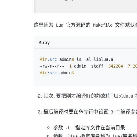
这里因为
官方源码的
文件默认
Lua
Makefile
Ruby
Air
:src
 admin
$ 
ls -al liblua.a 

-rw-r--r--  
1
 admin  staff  
342264
7
2
Air
:src
 admin
其次, 要把刚才编译好的静态库
liblua.a
最后编译时要在命令行中设置
个编译参
3
参数
指定库文件在当前目录
-L.
.
参数
指定库名称为
(库名
-llua
lua