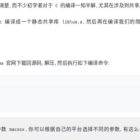
清楚, 而不少初学者对于
的编译一知半解, 尤其在涉及到共享
C
编译成一个静态共享库
, 然后再在编译我们的
c
liblua.a
官网下载回源码, 解压, 然后执行如下编译命令:
ua
参数
, 你可以根据自己的平台选择不同的参数, 有这
macosx