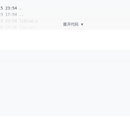
15 23:54 .

23 17:54 ..

15 23:54 liblua.a

展开代码
▼
20 17:36 lua-src

15 23:54 mylua

20 21:48 mylua.c
