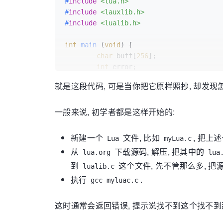
#
include
<lua.h>
#
include
<lauxlib.h>
#
include
<lualib.h>
int
main
(
void
)
{

char
 buff[
256
];

int
 error;

        lua_State *L = 
luaL_newstate
();

就是这段代码, 可是当你把它原样照抄, 却发
luaL_openlibs
(L);

一般来说, 初学者都是这样开始的:
while
 (
fgets
(buff, 
sizeof
(buff)
                error = 
luaL_loadbuffer
if
 (error) {

新建一个
文件, 比如
, 把上
Lua
myLua.c
fprintf
(stderr,
从
下载源码, 解压, 把其中的
lua.org
lua
lua_pop
(L, 
1
);

到
这个文件, 先不管那么多, 
                }

lualib.c
        }

执行
.
gcc myluac.c
lua_close
(L);

这时通常会返回错误, 提示说找不到这个找不到
return
0
;
