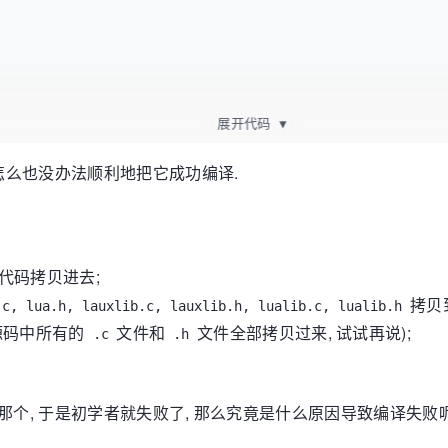
展开代码
▼
现怎么也没办法顺利地把它成功编译.
, stdin) != 
NULL
) {

(L,buff,
strlen
(buff), 
"line"
) || 
lua_pcall
(L, 
0
, 
0
, 
0
);

述代码拷贝进去;
 
"%s"
, 
lua_tostring
(L, 
-1
));

拷贝
.c, lua.h, lauxlib.c, lauxlib.h, lualib.c, lualib.h
把源码中所有的
文件和
文件全部拷贝过来, 试试再说);
.c
.h
那个, 于是初学者就失败了, 那么究竟是什么原因导致编译失败