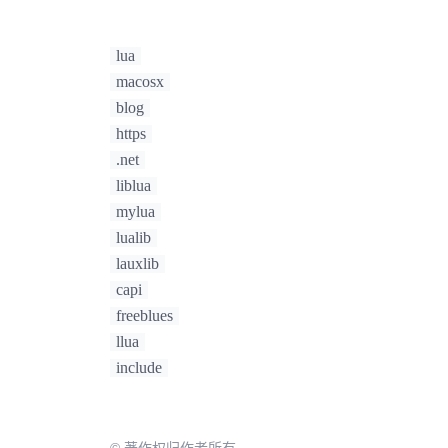
lua
macosx
blog
https
.net
liblua
mylua
lualib
lauxlib
capi
freeblues
llua
include