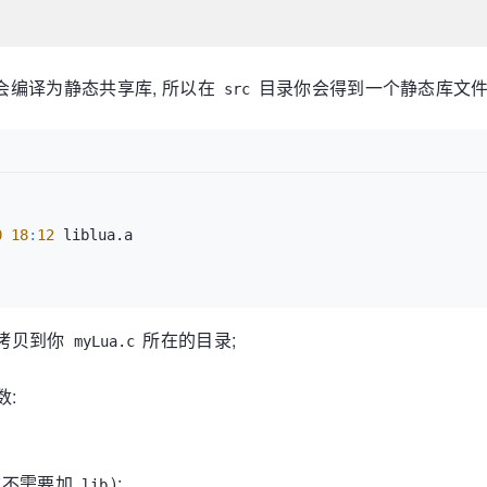
会编译为静态共享库, 所以在
目录你会得到一个静态库文
src
0
18
:
12
拷贝到你
所在的目录;
myLua.c
数:
称不需要加
);
lib