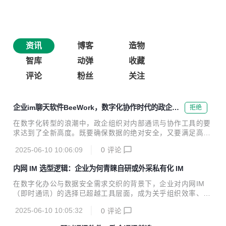
资讯
博客
造物
智库
动弹
收藏
评论
粉丝
关注
企业im聊天软件BeeWork，数字化协作时代的政企专
拒绝
属利器
在数字化转型的浪潮中，政企组织对内部通讯与协作工具的要
求达到了全新高度。既要确保数据的绝对安全，又要满足高效
沟通、深度业务协同的需求。BeeWorks 作为一款专为政企打
2025-06-10 10:06:09
0
评论
造的安全专属移动数字化协作平台，正凭借其卓越的性能、强
大的功能和极致的安全保障，成为众多政企组织的信赖之选，
内网 IM 选型逻辑：企业为何青睐自研或外采私有化 IM
重塑企业级通讯与协作的新格局。 一、安全堡垒：数据安全的
捍卫者 （一）私有化部署，掌控数据主权 数据安全是政企组
在数字化办公与数据安全需求交织的背景下，企业对内网IM
织的生命线。BeeWorks 支持私有化部署，允许企业将服务器
（即时通讯）的选择已超越工具层面，成为关乎组织效率、数
架设在内部网络或自有云环境。这意味着所有通讯数据，从日
据主权与合规底线的战略决策。无论是自研还是外采私有化 I
常的文字消息、语音交流，到关键的文件传输、视频会议内
2025-06-10 10:05:32
0
评论
M，其核心逻辑均围绕 “安全可控”“效率适配”“业务融合” 三大
容，都仅在企业内网流转，物理隔绝公网潜在威...
维度展开，以下从企业实际需求角度剖析深层动因。 一、数据