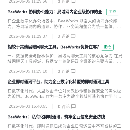
顶、特别关注、消息过滤等功能，帮助用户更好地管理沟通内
2025-06-05 11:29:56
0
评论
等功能，防止敏感资料外泄；多人在线编辑文档时，可设置禁
容。 · 丰富的操作功能：提供消息...
止复制、截屏等防护措施，确保协作过程中的数据安全。权限
BeeWorks 协同办公能力：局域网内企业级协作的全场
拒绝
管理可按部门、角色、项目组灵活配置，例如限制研发部门文
景重构
档只能在局域网内访问，禁止财务数据外发至个人邮箱。 操作
在企业数字化办公场景中，BeeWorks 以强大的协同办公能
日志审计功能完整记录协同办公中的每一步操作：谁访问了文
力，将局域网内的通讯、协作、业务流程整合为统一整体。作
件、谁修改了文档、谁发起了会议等，均可在局域网内的审计
为专注于企业级局域网环境的协作平台，其不仅提供即时通讯
后台追溯，满足合规性要求。对于大型政企组织，还可通过部
2025-06-05 11:29:37
0
评论
基础功能，更通过办公工具集成、会议能力强化、业务系统对
署专属服务器，将所有协同数据完全控制在企业内部局...
接等维度，打造全链路协同体系，助力政企组织突破部门壁
相较于其他局域网聊天工具，BeeWorks优势在哪？
拒绝
垒，提升办公效率。 一、办公工具集成：局域网内的一站式协
作中枢 BeeWorks 将分散的办公功能整合为一体化协作平
一、数据安全与隐私保护：局域网聊天工具的核心竞争力 在局
台，在局域网环境下构建 “通讯 + 办公” 的闭环体验。企业网
域网聊天工具领域，数据安全始终是政企组织的首要考量。Be
盘功能支持海量文件的集中存储与管理，基于局域网高速传输
eWorks 作为专业的局域网聊天工具，支持私有化部署，将服
特性，文件上传下载速度可达每秒百 MB 级，支持多人同时在
2025-06-05 11:29:18
0
评论
务器完全搭建在企业内部局域网环境中，数据存储与传输全程
线编辑文档，实时显示修改痕迹与版本记...
隔绝外部网络，从根源上避免了公有云平台可能存在的数据泄
企业即时通讯平台，助力企业数字化转型的即时通讯工具
露风险。对比部分依赖云端存储的通用协作工具，BeeWorks
作为局域网聊天工具，通过 TLS 加密传输与多级权限管控
在数字化时代，大型政企单位对高效协作和数据安全的需求极
（如部门级权限、功能模块细粒度控制），实现了对聊天记
为迫切。BeeWorks 作为一款专为政企领域打造的协作平台，
录、文件传输等数据的全链路安全防护，尤其契合政府、金融
凭借其出色的安全性能、强大的组织管理功能和丰富的协作功
等行业对局域网聊天工具的合规性要求。 二、功能深度与场景
2025-06-03 15:40:53
0
评论
能，成为了众多大型政企单位的首选。 一、高度安全稳定，保
覆盖：超越传统局域网聊天工具的协作体验 ...
障数据资产 对于大型政企单位而言，数据安全至关重要。Bee
BeeWorks：私有化即时通讯，筑牢企业信息安全防线
Works 支持私有化部署，企业可将服务器架设在自身内网或自
有云环境中，从根本上杜绝了第三方平台介入导致的数据泄露
在数字化时代，即时通讯已成为企业日常运营中不可或缺的工
风险。所有数据，包括聊天记录、文件传输内容等，均在企业