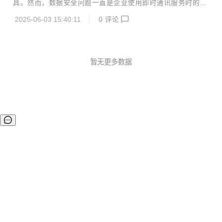
具。然而，数据安全问题一直是企业使用即时通讯服务时的重
内部流转，确保数据的安全性和自主可控。 在数据传输环节，
要考量因素。BeeWorks即时通讯系统以其私有化部署模式，
BeeWorks 采用先进的加密技术，如 TLS/SSL 协议、256 位
2025-06-03 15:40:11
0
评论
为企业提供了一个安全、可靠、自主可控的沟通平台。 私有化
AES 加密技术...
部署，数据自主可控 BeeWorks即时通讯系统的私有化部署模
式是其最显著的优势之一。与依赖公有云的即时通讯服务不
同，BeeWorks允许企业在自己的内部服务器上进行部署，这
意味着企业可以完全掌控数据的存储和管理。数据不再存储在
暂无更多数据
第三方的服务器上，而是保存在企业自己的数据中心内，企业
能够自主决定数据的访问权限和使用方式。这种自主可控的数
据管理模式，让企业在面对数据安全问题时更...