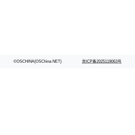
©OSCHINA(OSChina.NET)
京ICP备2025119063号