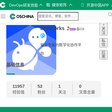
媒体矩阵
DevOps研发效能
开源中国APP
+
BeeWorks
关
注
私
信
安全专属的数字化协作平
拉
台
黑
基础信息
11957
52
1
0
经验值
粉丝
关注
文章总量