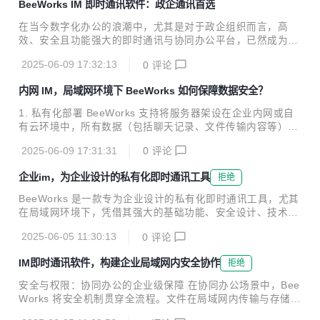
BeeWorks IM 即时通讯软件：政企通讯首选
安全：内网IM 的生存底线 1. 物理隔绝与主权掌控 公有云IM
的数据存储与传输依赖第三方服务器，而企业内网 IM（自研
在当今数字化办公的浪潮中，尤其是对于政企组织而言，高
或私有化部署）通过本地化服务器搭建，将通讯数据完全限定
效、安全且功能强大的即时通讯与协同办公平台，已然成为提
在企业自有局域网内。金融机构、军工企业等对数据主权要求
升组织运转效率、保障信息安全的关键支撑。 一、安全至上，
极高的组织，需确保交易信息、研发机密等敏感内容不触碰公
2025-06-09 17:32:13
0
评论
严守信息防线 （一）加密传输与存储 BeeWorks从诞生起就
网边界，例如某国有银行核心交易部门...
将安全视为核心，支持私有化部署、内外网混合部署以及信创
内网 IM，局域网环境下 BeeWorks 如何保障数据安全？
云部署等多元方式，全方位满足不同政企单位严苛的保密需
求。在数据传输环节，运用先进加密算法，对传输中的文本、
1. 私有化部署 BeeWorks 支持将服务器架设在企业内网或自
语音、视频等各类数据加密，确保数据在传输全程不被窃取或
有云环境中，所有数据（包括聊天记录、文件传输内容等）均
篡改；存储层面，数据仅留存于企业自有服务器，物理隔绝公
在企业内部流转。这种部署方式避免了数据在外部网络中的传
网风险，保障数据的绝对控制权。 （二）权限管理与审计 Be
2025-06-09 17:31:31
0
评论
输，从根本上杜绝了第三方平台介入导致的数据泄露风险。 2.
eWorks构建起完善的密级管理体系，可依据单位层...
加密技术 · 传输加密：BeeWorks 采用先进的加密技术，如 T
企业im，为企业设计的私有化即时通讯工具
拒绝
LS/SSL 协议和 256 位 AES 加密技术，对数据在传输过程中
的安全性进行保障。即使数据在传输过程中被截获，也无法被
BeeWorks 是一款专为企业设计的私有化即时通讯工具，尤其
破解读取。 · 存储加密：所有存储在服务器上的数据（包括聊
在局域网环境下，凭借其强大的基础功能、安全设计、技术优
天记录、文件等）均经过加密处理，即使服务器遭受攻击，黑
化和集成能力，为企业提供了高效、安全的沟通解决方案。以
客也无法轻易获取有价值的信息。 3. 精细化权限管理 Bee
2025-06-05 11:30:13
0
评论
下是其在各方面的具体表现： 基础功能 · 多样化的沟通方式：
W...
BeeWorks 支持文字、语音、视频、表情、图片、文件等多种
IM即时通讯软件，构建企业局域网内安全协作
拒绝
消息类型，满足企业内部多样化的沟通场景。此外，还支持单
聊、群聊、密聊、部门群、千人群等多种聊天模式。 · 高效的
安全与权限：协同办公的企业级保障 在协同办公场景中，Bee
群组管理：企业可以根据组织架构自定义配置通讯录模板，支
Works 将安全机制贯穿全流程。文件在局域网内传输与存储时
持分级分权管理，确保敏感信息的隐私。同时，还具备消息置
均采用加密处理，企业网盘支持水印预览、离线文档权限回收