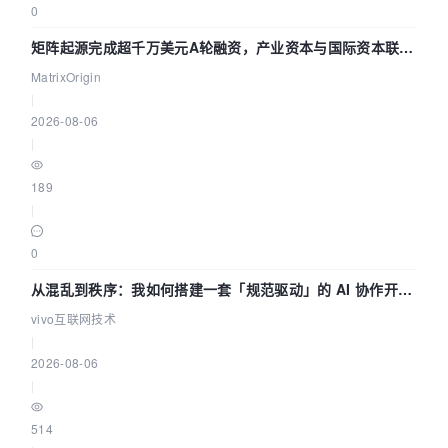
0
矩阵起源完成超千万美元A轮融资，产业资本与国际资本联手
押注企业级AI基础设施赛道
MatrixOrigin
|
2026-08-06
|
189
|
0
从混乱到秩序：我如何搭建一套「规范驱动」的 AI 协作开发
体系
vivo互联网技术
|
2026-08-06
|
514