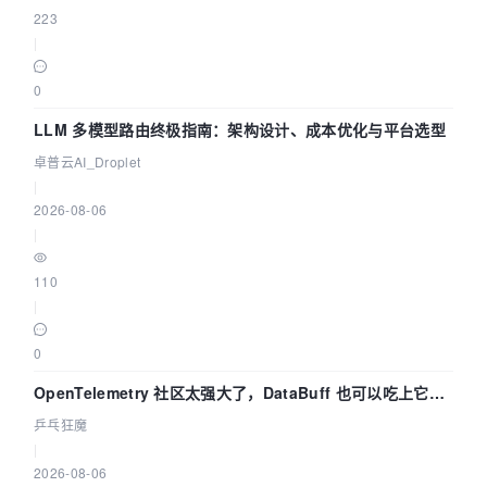
223
|
0
LLM 多模型路由终极指南：架构设计、成本优化与平台选型
卓普云AI_Droplet
|
2026-08-06
|
110
|
0
OpenTelemetry 社区太强大了，DataBuff 也可以吃上它的
eBPF 链路了
乒乓狂魔
|
2026-08-06