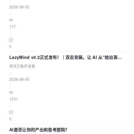
|
2026-08-05
|
177
|
0
LazyMind v0.2正式发布！｜双击安装，让 AI 从“给出答案”
走到“完成交付”
商汤万象开发者
|
2026-08-05
|
1251
|
0
AI是否让你的产出和思考脱钩？