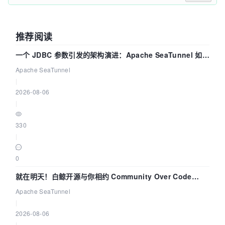
推荐阅读
一个 JDBC 参数引发的架构演进：Apache SeaTunnel 如何
解决数据同步中的“定时 Flush”难题
Apache SeaTunnel
|
2026-08-06
|
330
|
0
就在明天！白鲸开源与你相约 Community Over Code
Asia 2026 主题演讲！
Apache SeaTunnel
|
2026-08-06
|