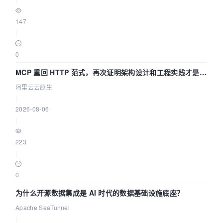
147
|
0
MCP 重回 HTTP 范式，再次证明架构设计和工程实践才是稀
缺资源
阿里云云原生
|
2026-08-06
|
223
|
0
为什么开源数据集成是 AI 时代的数据基础设施底座？
Apache SeaTunnel
|