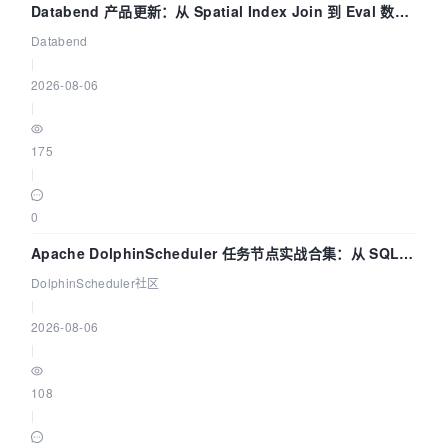
Databend 产品更新：从 Spatial Index Join 到 Eval 数据
管道
Databend
|
2026-08-06
|
175
|
0
Apache DolphinScheduler 任务节点实战合集：从 SQL、
DataX 到 Spark、Flink 一次配置全打通
DolphinScheduler社区
|
2026-08-06
|
108
|