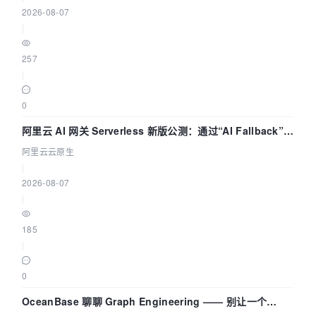
2026-08-07
|
257
|
0
阿里云 AI 网关 Serverless 新版公测：通过“AI Fallback”与
拓扑可视化构建 AI 流量治理底座
阿里云云原生
|
2026-08-07
|
185
|
0
OceanBase 聊聊 Graph Engineering —— 别让一个