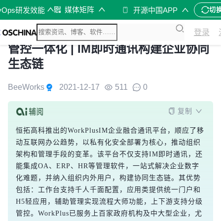
媒体矩阵
vOps研发效能
开源中国APP
切
登录
管控一体化 | IM即时通讯构建企业协同
生态链
BeeWorks
2021-12-17
511
0
复制
恒拓高科推出的WorkPlusIM企业融合通讯平台，顺应了移
动互联网办公趋势，以私有化安全部署为核心，推动组织
架构和管理手段的变革。该平台不仅支持IM即时通讯，还
能集成OA、ERP、HR等管理软件，一站式解决企业数字
化难题，并纳入组织内外用户，构建协同生态链。其优势
包括：工作台支持千人千面配置，应用类提供统一门户和
H5轻应用，辅助管理实现流程大师功能，上下游支持分级
管控。WorkPlus已服务上百家政府机构及中大型企业，尤