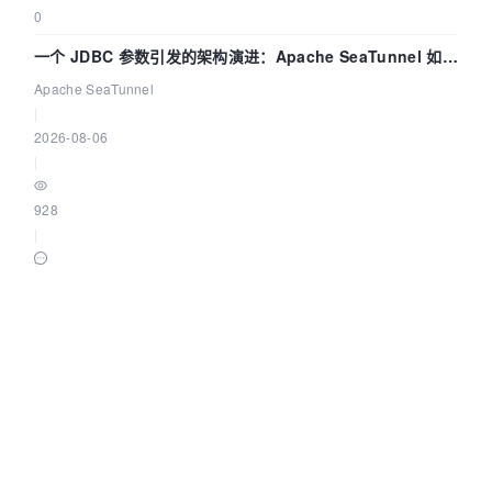
0
一个 JDBC 参数引发的架构演进：Apache SeaTunnel 如何
解决数据同步中的“定时 Flush”难题
Apache SeaTunnel
|
2026-08-06
|
928
|
0
就在明天！白鲸开源与你相约 Community Over Code
Asia 2026 主题演讲！
Apache SeaTunnel
|
2026-08-06
|
268