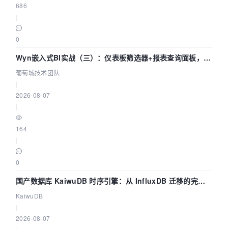
686
|
0
Wyn嵌入式BI实战（三）：仪表板筛选器+报表查询面板，参
数联动全闭环
葡萄城技术团队
|
2026-08-07
|
164
|
0
国产数据库 KaiwuDB 时序引擎：从 InfluxDB 迁移的完整
技术路径
KaiwuDB
|
2026-08-07