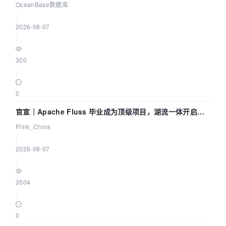
Agent 既当运动员又
OceanBase数据库
|
2026-08-07
|
300
|
0
官宣｜Apache Fluss 毕业成为顶级项目，湖流一体开启
Agentic Lake 全面实时化时代
Flink_China
|
2026-08-07
|
3504
|
0