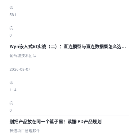
|
581
|
0
Wyn嵌入式BI实战（二）：直连模型与直连数据集怎么选，
参数为什么不生效？| 葡萄城技术团队
葡萄城技术团队
|
2026-08-07
|
114
|
0
别把产品放在同一个篮子里！读懂IPD产品规划
禅道项目管理软件
|