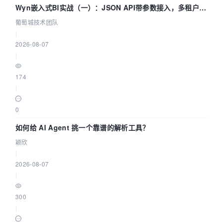
Wyn嵌入式BI实战（一）：JSON API带参数接入，多租户数
据源配置指南 | 葡萄城技术团队
葡萄城技术团队
|
2026-08-07
|
174
|
0
如何给 AI Agent 挑一个靠谱的解析工具？
颖欣
|
2026-08-07
|
300
|