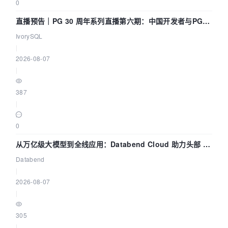
0
直播预告｜PG 30 周年系列直播第六期：中国开发者与PG内
核——我们改得动吗？我们贡献了什么？
IvorySQL
|
2026-08-07
|
387
|
0
从万亿级大模型到全线应用：Databend Cloud 助力头部 AI
企业构建全链路 Trace 数据管道
Databend
|
2026-08-07
|
305
|