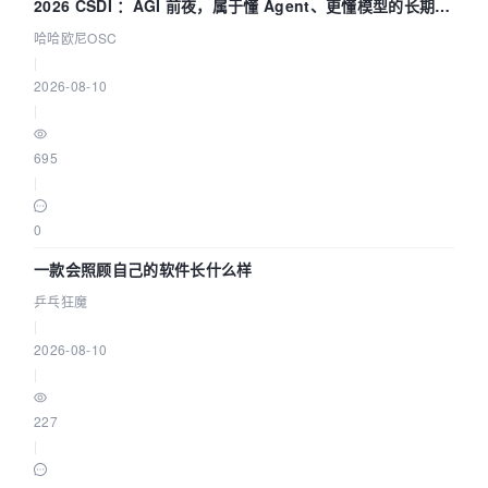
2026 CSDI ：AGI 前夜，属于懂 Agent、更懂模型的长期深
耕企业
哈哈欧尼OSC
|
2026-08-10
|
695
|
0
一款会照顾自己的软件长什么样
乒乓狂魔
|
2026-08-10
|
227
|