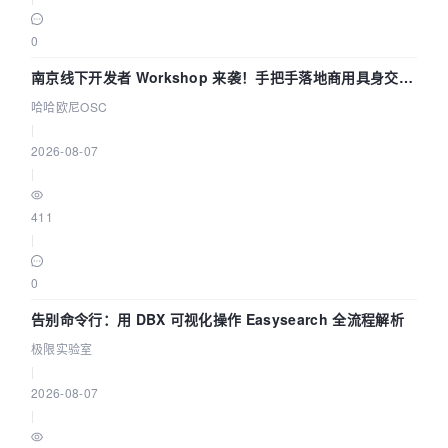
0
南京线下开发者 Workshop 来袭！手把手落地商用具身交互
智能 Agent 应用
哈哈欧尼OSC
|
2026-08-07
|
411
|
0
告别命令行：用 DBX 可视化操作 Easysearch 全流程解析
极限实验室
|
2026-08-07
|