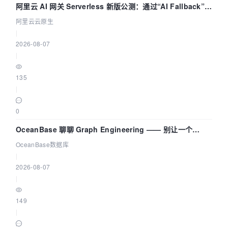
阿里云 AI 网关 Serverless 新版公测：通过“AI Fallback”与
拓扑可视化构建 AI 流量治理底座
阿里云云原生
|
2026-08-07
|
135
|
0
OceanBase 聊聊 Graph Engineering —— 别让一个
Agent 既当运动员又
OceanBase数据库
|
2026-08-07
|
149
|