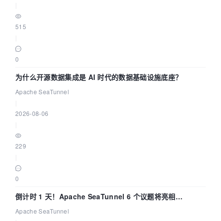
|
515
|
0
为什么开源数据集成是 AI 时代的数据基础设施底座？
Apache SeaTunnel
|
2026-08-06
|
229
|
0
倒计时 1 天！Apache SeaTunnel 6 个议题将亮相
Community Over Code Asia 2026
Apache SeaTunnel