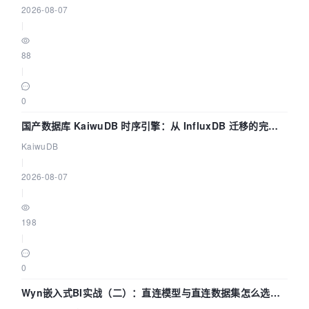
2026-08-07
|
88
|
0
国产数据库 KaiwuDB 时序引擎：从 InfluxDB 迁移的完整
技术路径
KaiwuDB
|
2026-08-07
|
198
|
0
Wyn嵌入式BI实战（二）：直连模型与直连数据集怎么选，