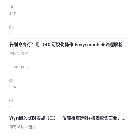
192
|
0
告别命令行：用 DBX 可视化操作 Easysearch 全流程解析
极限实验室
|
2026-08-07
|
296
|
0
Wyn嵌入式BI实战（三）：仪表板筛选器+报表查询面板，参
数联动全闭环
葡萄城技术团队
|