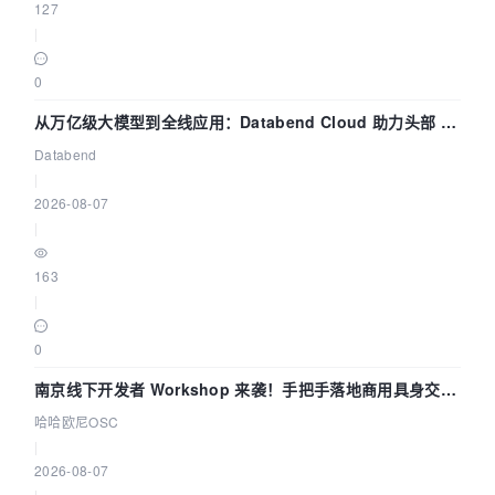
127
|
0
从万亿级大模型到全线应用：Databend Cloud 助力头部 AI
企业构建全链路 Trace 数据管道
Databend
|
2026-08-07
|
163
|
0
南京线下开发者 Workshop 来袭！手把手落地商用具身交互
智能 Agent 应用
哈哈欧尼OSC
|
2026-08-07
|