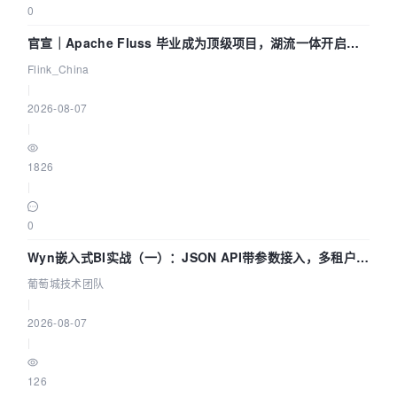
0
官宣｜Apache Fluss 毕业成为顶级项目，湖流一体开启
Agentic Lake 全面实时化时代
Flink_China
|
2026-08-07
|
1826
|
0
Wyn嵌入式BI实战（一）：JSON API带参数接入，多租户数
据源配置指南 | 葡萄城技术团队
葡萄城技术团队
|
2026-08-07
|
126