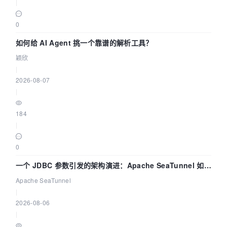
|
0
如何给 AI Agent 挑一个靠谱的解析工具？
颖欣
|
2026-08-07
|
184
|
0
一个 JDBC 参数引发的架构演进：Apache SeaTunnel 如何
解决数据同步中的“定时 Flush”难题
Apache SeaTunnel
|
2026-08-06
|