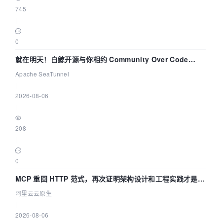
745
|
0
就在明天！白鲸开源与你相约 Community Over Code
Asia 2026 主题演讲！
Apache SeaTunnel
|
2026-08-06
|
208
|
0
MCP 重回 HTTP 范式，再次证明架构设计和工程实践才是稀
缺资源
阿里云云原生
|
2026-08-06