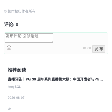
© 著作权归作者所有
评论: 0
0/500
发 布
推荐阅读
直播预告｜PG 30 周年系列直播第六期：中国开发者与PG内
核——我们改得动吗？我们贡献了什么？
IvorySQL
|
2026-08-07
|