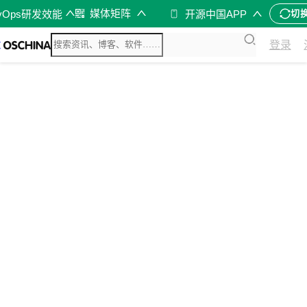
媒体矩阵
vOps研发效能
开源中国APP
切
登录