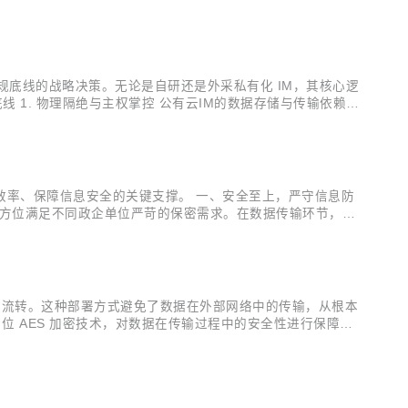
境。这意味着所有通讯数据，从日常的文字消息、语音交流，到关
底线的战略决策。无论是自研还是外采私有化 IM，其核心逻
线 1. 物理隔绝与主权掌控 公有云IM的数据存储与传输依赖第
军工企业等对数据主权要求极高的组织，需确保交易信息、研发
效率、保障信息安全的关键支撑。 一、安全至上，严守信息防
，全方位满足不同政企单位严苛的保密需求。在数据传输环节，运
业自有服务器，物理隔绝公网风险，保障数据的绝对控制权。
业内部流转。这种部署方式避免了数据在外部网络中的传输，从根本
256 位 AES 加密技术，对数据在传输过程中的安全性进行保障。
密处理，即使服务器遭受攻击，黑客也无法轻易获取有价值的信