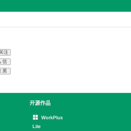
 关注
 信
 黑
开源作品
WorkPlus
Lite