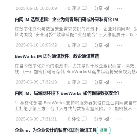
部署，掌控数据主权 数据安全是政企组织的生命线。BeeWo
2025-06-10 10:06:09
0
评论
分享
键的文件传输、视频会议内容，都仅在企业内网流转，物理隔绝公
内网 IM 选型逻辑：企业为何青睐自研或外采私有化 IM
在数字化办公与数据安全需求交织的背景下，企业对内网IM（
辑均围绕 “安全可控”“效率适配”“业务融合” 三大维度展开，
三方服务器，而企业内网 IM（自研或私有化部署）通过本地
2025-06-10 10:05:32
0
评论
分享
机密等敏感内容不触碰公网边界，例如某国有银行核心交易部门.
BeeWorks IM 即时通讯软件：政企通讯首选
在当今数字化办公的浪潮中，尤其是对于政企组织而言，高效
线 （一）加密传输与存储 BeeWorks从诞生起就将安全
用先进加密算法，对传输中的文本、语音、视频等各类数据加
2025-06-09 17:32:13
0
评论
分享
（二）权限管理与审计 BeeWorks构建起完善的密级管理体系，
内网 IM，局域网环境下 BeeWorks 如何保障数据安全？
1. 私有化部署 BeeWorks 支持将服务器架设在企业
上杜绝了第三方平台介入导致的数据泄露风险。 2. 加密技术 · 传
即使数据在传输过程中被截获，也无法被破解读取。 · 存储
2025-06-09 17:31:31
0
评论
分享
息。 3. 精细化权限管理 BeeW...
企业im，为企业设计的私有化即时通讯工具
拒绝