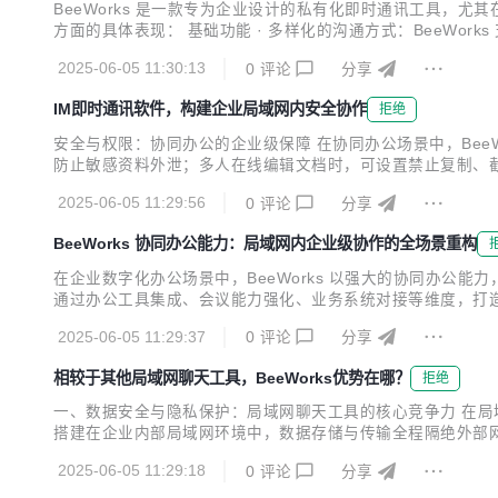
BeeWorks 是一款专为企业设计的私有化即时通讯工具
方面的具体表现： 基础功能 · 多样化的沟通方式：BeeW
门群、千人群等多种聊天模式。 · 高效的群组管理：企业可
2025-06-05 11:30:13
0
评论
分享
能，帮助用户更好地管理沟通内容。 · 丰富的操作功能：提供消息
IM即时通讯软件，构建企业局域网内安全协作
拒绝
安全与权限：协同办公的企业级保障 在协同办公场景中，Bee
防止敏感资料外泄；多人在线编辑文档时，可设置禁止复制、
问，禁止财务数据外发至个人邮箱。 操作日志审计功能完整
2025-06-05 11:29:56
0
评论
分享
对于大型政企组织，还可通过部署专属服务器，将所有协同数据完
BeeWorks 协同办公能力：局域网内企业级协作的全场景重构
在企业数字化办公场景中，BeeWorks 以强大的协同办
通过办公工具集成、会议能力强化、业务系统对接等维度，打造全
的办公功能整合为一体化协作平台，在局域网环境下构建 “通讯
2025-06-05 11:29:37
0
评论
分享
级，支持多人同时在线编辑文档，实时显示修改痕迹与版本记..
相较于其他局域网聊天工具，BeeWorks优势在哪？
拒绝
一、数据安全与隐私保护：局域网聊天工具的核心竞争力 在局域
搭建在企业内部局域网环境中，数据存储与传输全程隔绝外部网
具，通过 TLS 加密传输与多级权限管控（如部门级权限、
2025-06-05 11:29:18
0
评论
分享
要求。 二、功能深度与场景覆盖：超越传统局域网聊天工具的协作