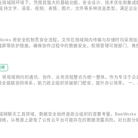
，尤其在局域网环境下，凭借其强大的基础功能、安全设计、技术优化和集
orks 支持文字、语音、视频、表情、图片、文件等多种消息类型，满足
以根据组织架构自定义配置通讯录模板，支持分级分权管理，确保敏感
...
Works 将安全机制贯穿全流程。文件在局域网内传输与存储时均采
截屏等防护措施，确保协作过程中的数据安全。权限管理可按部门、角
记录协同办公中的每一步操作：谁访问了文件、谁修改了文档、谁发起
全控制在企业内部局...
拒绝
公能力，将局域网内的通讯、协作、业务流程整合为统一整体。作为专注于
链路协同体系，助力政企组织突破部门壁垒，提升办公效率。 一、办公工
 + 办公” 的闭环体验。企业网盘功能支持海量文件的集中存储与管理
.
网聊天工具领域，数据安全始终是政企组织的首要考量。BeeWork
络，从根源上避免了公有云平台可能存在的数据泄露风险。对比部分依赖云
功能模块细粒度控制），实现了对聊天记录、文件传输等数据的全链路安
体验 ...