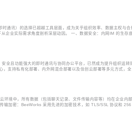
rks 支持私有化部署，允许企业将服务器架设在内部网络或自有云环
网潜在威...
即时通讯）的选择已超越工具层面，成为关乎组织效率、数据主权与合规
以下从企业实际需求角度剖析深层动因。 一、数据安全：内网IM 的生存底
化服务器搭建，将通讯数据完全限定在企业自有局域网内。金融机构、
..
、安全且功能强大的即时通讯与协同办公平台，已然成为提升组织运转
视为核心，支持私有化部署、内外网混合部署以及信创云部署等多元方式
密，确保数据在传输全程不被窃取或篡改；存储层面，数据仅留存于企
可依据单位层...
内网或自有云环境中，所有数据（包括聊天记录、文件传输内容等）均在企
输加密：BeeWorks 采用先进的加密技术，如 TLS/SSL 协议和 
加密：所有存储在服务器上的数据（包括聊天记录、文件等）均经过加