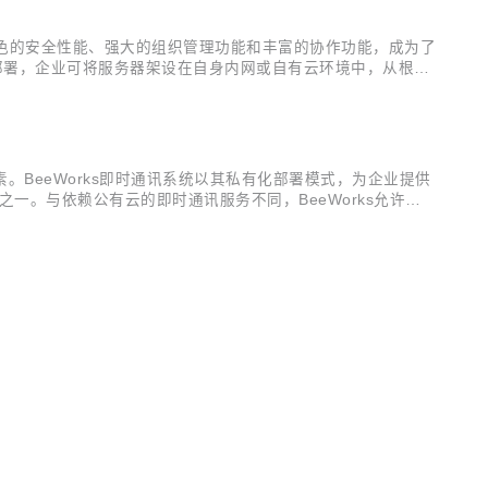
出色的安全性能、强大的组织管理功能和丰富的协作功能，成为了
化部署，企业可将服务器架设在自身内网或自有云环境中，从根本
可控。 在数据传输环节，BeeWorks 采用先进的加密技
BeeWorks即时通讯系统以其私有化部署模式，为企业提供
之一。与依赖公有云的即时通讯服务不同，BeeWorks允许企
企业自己的数据中心内，企业能够自主决定数据的访问权限和使