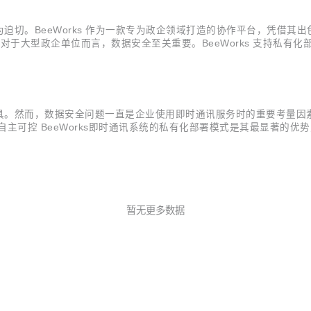
迫切。BeeWorks 作为一款专为政企领域打造的协作平台，凭借其
对于大型政企单位而言，数据安全至关重要。BeeWorks 支持私有
天记录、文件传输内容等，均在企业内部流转，确保数据的安全性和自主
。然而，数据安全问题一直是企业使用即时通讯服务时的重要考量因素。
可控 BeeWorks即时通讯系统的私有化部署模式是其最显著的优势
控数据的存储和管理。数据不再存储在第三方的服务器上，而是保存在
题时更...
暂无更多数据