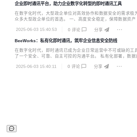
企业即时通讯平台，助力企业数字化转型的即时通讯工具
在数字化时代，大型政企单位对高效协作和数据安全的需求极为
众多大型政企单位的首选。 一、高度安全稳定，保障数据资产 
上杜绝了第三方平台介入导致的数据泄露风险。所有数据，包括聊
2025-06-03 15:40:53
0
评论
分享
术，如 TLS/SSL 协议、256 位 AES 加密技术...
BeeWorks：私有化即时通讯，筑牢企业信息安全防线
在数字化时代，即时通讯已成为企业日常运营中不可或缺的工具
了一个安全、可靠、自主可控的沟通平台。 私有化部署，数据自主
业在自己的内部服务器上进行部署，这意味着企业可以完全掌
2025-06-03 15:40:11
0
评论
分享
用方式。这种自主可控的数据管理模式，让企业在面对数据安全问