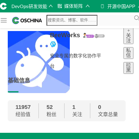
媒体矩阵
DevOps研发效能
开源中国APP
+
BeeWorks
关
注
私
信
安全专属的数字化协作平
拉
台
黑
基础信息
11957
52
1
0
经验值
粉丝
关注
文章总量