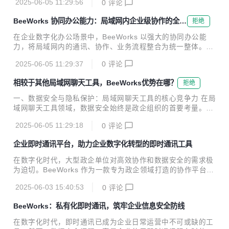
顶、特别关注、消息过滤等功能，帮助用户更好地管理沟通内
2025-06-05 11:29:56
0
评论
等功能，防止敏感资料外泄；多人在线编辑文档时，可设置禁
容。 · 丰富的操作功能：提供消息...
止复制、截屏等防护措施，确保协作过程中的数据安全。权限
BeeWorks 协同办公能力：局域网内企业级协作的全场
拒绝
管理可按部门、角色、项目组灵活配置，例如限制研发部门文
景重构
档只能在局域网内访问，禁止财务数据外发至个人邮箱。 操作
在企业数字化办公场景中，BeeWorks 以强大的协同办公能
日志审计功能完整记录协同办公中的每一步操作：谁访问了文
力，将局域网内的通讯、协作、业务流程整合为统一整体。作
件、谁修改了文档、谁发起了会议等，均可在局域网内的审计
为专注于企业级局域网环境的协作平台，其不仅提供即时通讯
后台追溯，满足合规性要求。对于大型政企组织，还可通过部
2025-06-05 11:29:37
0
评论
基础功能，更通过办公工具集成、会议能力强化、业务系统对
署专属服务器，将所有协同数据完全控制在企业内部局...
接等维度，打造全链路协同体系，助力政企组织突破部门壁
相较于其他局域网聊天工具，BeeWorks优势在哪？
拒绝
垒，提升办公效率。 一、办公工具集成：局域网内的一站式协
作中枢 BeeWorks 将分散的办公功能整合为一体化协作平
一、数据安全与隐私保护：局域网聊天工具的核心竞争力 在局
台，在局域网环境下构建 “通讯 + 办公” 的闭环体验。企业网
域网聊天工具领域，数据安全始终是政企组织的首要考量。Be
盘功能支持海量文件的集中存储与管理，基于局域网高速传输
eWorks 作为专业的局域网聊天工具，支持私有化部署，将服
特性，文件上传下载速度可达每秒百 MB 级，支持多人同时在
2025-06-05 11:29:18
0
评论
务器完全搭建在企业内部局域网环境中，数据存储与传输全程
线编辑文档，实时显示修改痕迹与版本记...
隔绝外部网络，从根源上避免了公有云平台可能存在的数据泄
企业即时通讯平台，助力企业数字化转型的即时通讯工具
露风险。对比部分依赖云端存储的通用协作工具，BeeWorks
作为局域网聊天工具，通过 TLS 加密传输与多级权限管控
在数字化时代，大型政企单位对高效协作和数据安全的需求极
（如部门级权限、功能模块细粒度控制），实现了对聊天记
为迫切。BeeWorks 作为一款专为政企领域打造的协作平台，
录、文件传输等数据的全链路安全防护，尤其契合政府、金融
凭借其出色的安全性能、强大的组织管理功能和丰富的协作功
等行业对局域网聊天工具的合规性要求。 二、功能深度与场景
2025-06-03 15:40:53
0
评论
能，成为了众多大型政企单位的首选。 一、高度安全稳定，保
覆盖：超越传统局域网聊天工具的协作体验 ...
障数据资产 对于大型政企单位而言，数据安全至关重要。Bee
BeeWorks：私有化即时通讯，筑牢企业信息安全防线
Works 支持私有化部署，企业可将服务器架设在自身内网或自
有云环境中，从根本上杜绝了第三方平台介入导致的数据泄露
在数字化时代，即时通讯已成为企业日常运营中不可或缺的工
风险。所有数据，包括聊天记录、文件传输内容等，均在企业