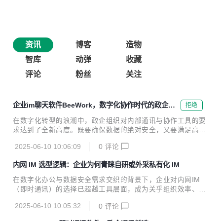
资讯
博客
造物
智库
动弹
收藏
评论
粉丝
关注
企业im聊天软件BeeWork，数字化协作时代的政企专
拒绝
属利器
在数字化转型的浪潮中，政企组织对内部通讯与协作工具的要
求达到了全新高度。既要确保数据的绝对安全，又要满足高效
沟通、深度业务协同的需求。BeeWorks 作为一款专为政企打
2025-06-10 10:06:09
0
评论
造的安全专属移动数字化协作平台，正凭借其卓越的性能、强
大的功能和极致的安全保障，成为众多政企组织的信赖之选，
内网 IM 选型逻辑：企业为何青睐自研或外采私有化 IM
重塑企业级通讯与协作的新格局。 一、安全堡垒：数据安全的
捍卫者 （一）私有化部署，掌控数据主权 数据安全是政企组
在数字化办公与数据安全需求交织的背景下，企业对内网IM
织的生命线。BeeWorks 支持私有化部署，允许企业将服务器
（即时通讯）的选择已超越工具层面，成为关乎组织效率、数
架设在内部网络或自有云环境。这意味着所有通讯数据，从日
据主权与合规底线的战略决策。无论是自研还是外采私有化 I
常的文字消息、语音交流，到关键的文件传输、视频会议内
2025-06-10 10:05:32
0
评论
M，其核心逻辑均围绕 “安全可控”“效率适配”“业务融合” 三大
容，都仅在企业内网流转，物理隔绝公网潜在威...
维度展开，以下从企业实际需求角度剖析深层动因。 一、数据