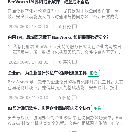
BeeWorks IM 即时通讯软件：政企通讯首选
安全：内网IM 的生存底线 1. 物理隔绝与主权掌控 公有云IM
的数据存储与传输依赖第三方服务器，而企业内网 IM（自研
在当今数字化办公的浪潮中，尤其是对于政企组织而言，高
或私有化部署）通过本地化服务器搭建，将通讯数据完全限定
效、安全且功能强大的即时通讯与协同办公平台，已然成为提
在企业自有局域网内。金融机构、军工企业等对数据主权要求
升组织运转效率、保障信息安全的关键支撑。 一、安全至上，
极高的组织，需确保交易信息、研发机密等敏感内容不触碰公
2025-06-09 17:32:13
0
评论
严守信息防线 （一）加密传输与存储 BeeWorks从诞生起就
网边界，例如某国有银行核心交易部门...
将安全视为核心，支持私有化部署、内外网混合部署以及信创
内网 IM，局域网环境下 BeeWorks 如何保障数据安全？
云部署等多元方式，全方位满足不同政企单位严苛的保密需
求。在数据传输环节，运用先进加密算法，对传输中的文本、
1. 私有化部署 BeeWorks 支持将服务器架设在企业内网或自
语音、视频等各类数据加密，确保数据在传输全程不被窃取或
有云环境中，所有数据（包括聊天记录、文件传输内容等）均
篡改；存储层面，数据仅留存于企业自有服务器，物理隔绝公
在企业内部流转。这种部署方式避免了数据在外部网络中的传
网风险，保障数据的绝对控制权。 （二）权限管理与审计 Be
2025-06-09 17:31:31
0
评论
输，从根本上杜绝了第三方平台介入导致的数据泄露风险。 2.
eWorks构建起完善的密级管理体系，可依据单位层...
加密技术 · 传输加密：BeeWorks 采用先进的加密技术，如 T
企业im，为企业设计的私有化即时通讯工具
拒绝
LS/SSL 协议和 256 位 AES 加密技术，对数据在传输过程中
的安全性进行保障。即使数据在传输过程中被截获，也无法被
BeeWorks 是一款专为企业设计的私有化即时通讯工具，尤其
破解读取。 · 存储加密：所有存储在服务器上的数据（包括聊
在局域网环境下，凭借其强大的基础功能、安全设计、技术优
天记录、文件等）均经过加密处理，即使服务器遭受攻击，黑
化和集成能力，为企业提供了高效、安全的沟通解决方案。以
客也无法轻易获取有价值的信息。 3. 精细化权限管理 Bee
2025-06-05 11:30:13
0
评论
下是其在各方面的具体表现： 基础功能 · 多样化的沟通方式：
W...
BeeWorks 支持文字、语音、视频、表情、图片、文件等多种
IM即时通讯软件，构建企业局域网内安全协作
拒绝
消息类型，满足企业内部多样化的沟通场景。此外，还支持单
聊、群聊、密聊、部门群、千人群等多种聊天模式。 · 高效的
安全与权限：协同办公的企业级保障 在协同办公场景中，Bee
群组管理：企业可以根据组织架构自定义配置通讯录模板，支
Works 将安全机制贯穿全流程。文件在局域网内传输与存储时
持分级分权管理，确保敏感信息的隐私。同时，还具备消息置
均采用加密处理，企业网盘支持水印预览、离线文档权限回收