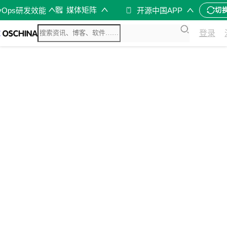
媒体矩阵
vOps研发效能
开源中国APP
切
登录