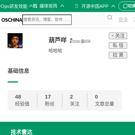
媒体矩阵
vOps研发效能
开源中国APP
切
登录
+ 关注
葫芦咩
私 信
哈哈哈
拉 黑
基础信息
48
17
2
0
经验值
粉丝
关注
文章总量
技术雷达