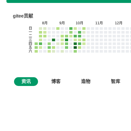
gitee贡献
资讯
博客
造物
智库