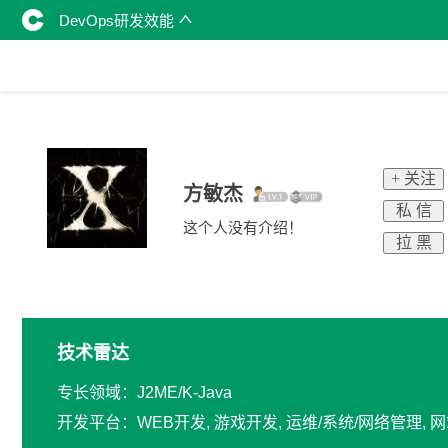
DevOps研发效能
+ 关注
方敏杰
私 信
这个人没有介绍！
拉 黑
技术雷达
专长领域：J2ME/K-Java
开发平台：WEB开发, 游戏开发, 运维/系统/网络管理, 