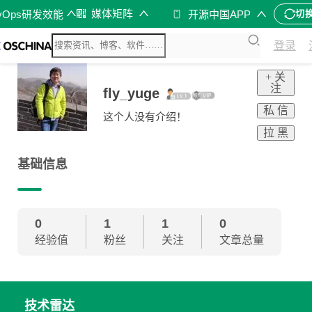
媒体矩阵
vOps研发效能
开源中国APP
切
登录
+ 关
注
fly_yuge
私 信
这个人没有介绍！
拉 黑
基础信息
0
1
1
0
经验值
粉丝
关注
文章总量
技术雷达