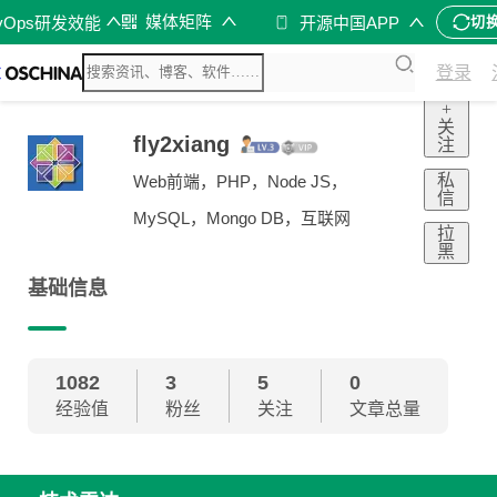
媒体矩阵
vOps研发效能
开源中国APP
切
登录
+
关
fly2xiang
注
私
Web前端，PHP，Node JS，
信
MySQL，Mongo DB，互联网
拉
黑
基础信息
1082
3
5
0
经验值
粉丝
关注
文章总量