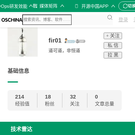
媒体矩阵
vOps研发效能
开源中国APP
切
登录
+ 关注
fir01
私 信
道可道，非恒道
拉 黑
基础信息
214
18
32
0
经验值
粉丝
关注
文章总量
技术雷达