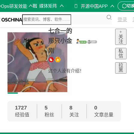
媒体矩阵
vOps研发效能
开源中国APP
切
登录
七合一的
+
关
那只小金
注
刚
私
信
拉
黑
这个人没有介绍！
基础信息
1727
5
8
0
经验值
粉丝
关注
文章总量