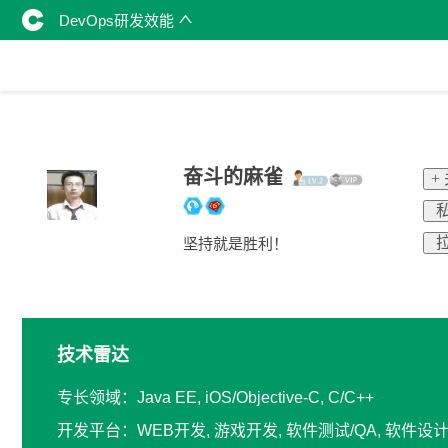
DevOps研发效能
奋斗的麻雀
+
私
拉
坚持就是胜利！
技术雷达
专长领域：Java EE, iOS/Objective-C, C/C++
开发平台：WEB开发, 游戏开发, 软件测试/QA, 软件