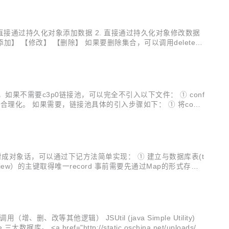
主要支持如下： 1. 直接通过持久化对象添加数据 2. 直接通过持久化对象修改数据
【添加】 【修改】 【删除】 如果要删除集合，可以调用deleteO
分离，如果不需要c3p0链接池，可以完全不引入以下文件： ① conf
的时候集成，从使用上更合理化。 如果需要，链接池具体的引入步骤如下： ① 将confi
录直接映射成对象话，可以通过下记方法简单实现： ① 建立与数据库表(t
view）的主键取得唯一record 事前需要先通过Map的形式存入
一般调用（增、删、改等其他逻辑） JSUtil (java Simple Utility)
href="http://static.oschina.net/uploads/sp