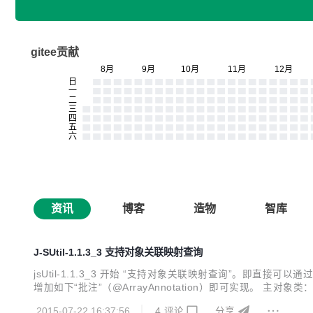
gitee贡献
资讯
博客
造物
智库
J-SUtil-1.1.3_3 支持对象关联映射查询
jsUtil-1.1.3_3 开始 “支持对象关联映射查询”。即
增加如下“批注”（@ArrayAnnotation）即可实现。 主对
2015-07-22 16:37:56
4
评论
分享