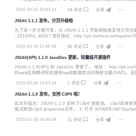
ace/2015/0215/155447_cOwe_2...
2015-04-02 15:03:14
18
评论
分享
JSUtil 1.1.1 发布，分页升级啦
为了进一步方便开发，从 JSUtil-1.1.1 开始将陆续支持分页功能了。目
_2313055_46207 项目地址：http://git.oschina.net/ope
问映射功能(DAO)。支持 mysql、Sql server、ora...
2015-03-16 11:46:49
36
评论
分享
JSUtil(API) 1.1.0 JavaDoc 更新，轻量级开源插件
JSUtil-1.1.0(API) 的 JavaDoc 更新了。 地址： http://git.
的web应用瞬间轻松拥有log和数据库访问映射功能(DAO)。支持 mysql、Sql s
55.jpg" ...
2015-03-06 14:03:24
2
评论
分享
JSUtil-1.1.0 发布，支持 C3P0 啦！
此次升级为：JSUtil-1.1.0 支持了c3p0 连接池。 c3p0具体使用方
情况修改c3p0.properties文件。 3. 打开 XX\WEB-INF\S
数据库连接参数可以不配置。 4. 将Dependent-libs下的c3p0-0.9
2015-02-28 16:40:04
11
评论
分享