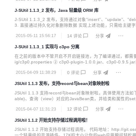
J-SUtil 1.1.3_2 发布，Java 轻量级 ORM 库
J-SUtil 1.1.3_2 发布，支持通过对象“insert”、“update
3. 直接通过持久化对象删除数据 实现上述功能，只需给主键字段加“
bjects方法。 项目地址：http://git.oschina.net/opens/JSUtil J-SU
2015-05-11 15:56:17
14
评论
分享
J-SUtil 1.1.3_1 实现与 c3po 分离
在之前的版本中不管开启不开启链接池，为了编译通过，都需要强制引入c3
ig/c3p0.properties ② c3p0-plugin-1.0.0.jar、
g/c3p0.properties 拷贝到你的web应用的classPath中，一般为：
2015-04-09 11:38:29
0
评论
分享
JSUtil 1.1.3 发布，支持record与bean对象映射啦
JSUtil 1.1.3 支持record与bean对象映射啦。具体
able)、查询（view）对应的JavaBean类，并给类和属性的
各个主键字段以及对应的值。. ① 返回Bean对象数据 ② 返回
2015-04-07 11:31:23
12
评论
分享
JSUtil 1.1.2 开始支持存储过程调用啦！
JSUtil 1.1.2 开始支持存储过程调用。 代码地址：http://git.oschi
一个轻量级的开源插件。17K的大小让你的web应用瞬间轻松拥有log和数据库访问映