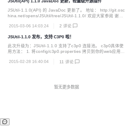
JSUtil(API) 1.1.0 JavaDoc 更新，轻量级开源插件
一个轻量级的开源插件。17K的大小让你的web应用瞬间轻松
拥有log和数据库访问映射功能(DAO)。支持 mysql、Sql serv
JSUtil-1.1.0(API) 的 JavaDoc 更新了。 地址： http://git.osc
er、ora...
hina.net/opens/JSUtil/tree/JSUtil-1.1.0/ 欢迎大家参阅 谢
谢！ JSUtil (java Simple Utility) 一个轻量级的开源插件。17
2015-03-06 14:03:24
2
评论
K的大小让你的web应用瞬间轻松拥有log和数据库访问映射功
能(DAO)。支持 mysql、Sql server、oracle 三大数据库。 <
JSUtil-1.1.0 发布，支持 C3P0 啦！
a href="http://static.oschina.net/uploads/space/2015/021
5/155447_cOwe_2313055.jpg" ...
此次升级为：JSUtil-1.1.0 支持了c3p0 连接池。 c3p0具体使
用方法： 1. 将config/c3p0.properties 拷贝到你的web应用的
classPath中，一般为：XX\WEB-INF\classes目录下。 2. 根
2015-02-28 16:40:04
11
评论
据项目实际情况修改c3p0.properties文件。 3. 打开 XX\WEB
-INF\SysSetings.properties 文件将对应数据库的“连接池开
启”（即设为true） 注：如果你采用连接池的方式，SysSeting
s.properties文件中的数据库连接参数可以不配置。 4. 将Dep
endent-libs下的c3p0-0.9.5...
暂无更多数据