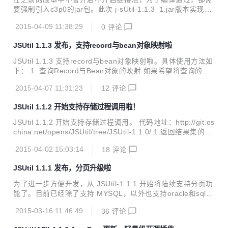
ina.net/opens/JSUtil J-SUtil (java ...
要强制引入c3p0的jar包。此次 j-sUtil-1.1.3_1.jar版本实现与
c3po分离，如果不需要c3p0链接池，可以完全不引入以下文
2015-04-09 11:38:29
0
评论
件： ① config/c3p0.properties ② c3p0-plugin-1.0.0.jar、c
3p0-0.9.5.jar和mchange-commons-java-0.2.9.jar 在需要的
JSUtil 1.1.3 发布，支持record与bean对象映射啦
时候集成，从使用上更合理化。 如果需要，链接池具体的引入
步骤如下： ① 将config/c3p0.properties 拷贝到你的web应用
JSUtil 1.1.3 支持record与bean对象映射啦。具体使用方法如
的classPath中，一般为：XX\WEB-INF\cl...
下： 1. 查询Record与Bean对象的映射 如果希望将查询的记
录直接映射成对象话，可以通过下记方法简单实现： ① 建立
2015-04-07 11:31:23
12
评论
与数据库表(table)、查询（view）对应的JavaBean类，并给
类和属性的set方法加批注。 ② 在DAO层的只需如下调用即
JSUtil 1.1.2 开始支持存储过程调用啦！
可。 2. 根据表或查询（view）的主键取得唯一record 事前需
要先通过Map的形式存入各个主键字段以及对应的值。. ① 返
JSUtil 1.1.2 开始支持存储过程调用。 代码地址：http://git.os
回Bean对象数据 ② 返回Map数据
china.net/opens/JSUtil/tree/JSUtil-1.1.0/ 1.返回结果集的调
用 2.一般调用（增、删、改等其他逻辑） JSUtil (java Simple
2015-04-02 15:03:14
18
评论
Utility) 一个轻量级的开源插件。17K的大小让你的web应用瞬
间轻松拥有log和数据库访问映射功能(DAO)。支持 mysql、S
JSUtil 1.1.1 发布，分页升级啦
ql server、oracle 三大数据库。 <a href="http://static.oschi
na.net/uploads/space/2015/0215/155447_cOwe_2...
为了进一步方便开发，从 JSUtil-1.1.1 开始将陆续支持分页功
能了。目前已经除了支持 MYSQL，以外也支持oracle和sqlse
rver 分页了。 使用方法请参看：http://www.oschina.net/cod
2015-03-16 11:46:49
36
评论
e/snippet_2313055_46207 项目地址：http://git.oschina.ne
t/opens/JSUtil/tree/JSUtil-1.1.0/ JSUtil (java Simple Utility)