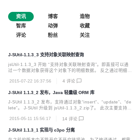
资讯
博客
造物
智库
动弹
收藏
评论
粉丝
关注
J-SUtil-1.1.3_3 支持对象关联映射查询
jsUtil-1.1.3_3 开始 “支持对象关联映射查询”。即直接可以通
过一个数据对象获得这个对象下的明细数据。 反之通过明细的
一个对象可以直接得到父对象数据。 具体实现方法您只需要在
2015-07-22 16:37:56
4
评论
model类中增加如下“批注”（@ArrayAnnotation）即可实现。
主对象类： 子表对象： 业务实现层： 完毕 只需以上简单“批
J-SUtil 1.1.3_2 发布，Java 轻量级 ORM 库
注”就能实现对象间的关联互查。 项目：J-SUtil
J-SUtil 1.1.3_2 发布，支持通过对象“insert”、“update”、“de
lete”。 J-SUtil 升级到 jsUtil-1.1.3_2.zip了。 此次主要支持如
下： 1. 直接通过持久化对象添加数据 2. 直接通过持久化对象
2015-05-11 15:56:17
14
评论
修改数据 3. 直接通过持久化对象删除数据 实现上述功能，只
需给主键字段加“FieldAnnotation”批注即可。 然后在你的dao
J-SUtil 1.1.3_1 实现与 c3po 分离
中如下调用即可 【添加】 【修改】 【删除】 如果要删除集
合，可以调用deleteObjects方法。 项目地址：http://git.osch
在之前的版本中不管开启不开启链接池，为了编译通过，都需