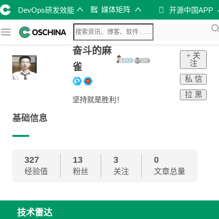
媒体矩阵
DevOps研发效能
开源中国APP
奋斗的麻
+ 关
注
雀
私 信
拉 黑
坚持就是胜利！
基础信息
327
13
3
0
经验值
粉丝
关注
文章总量
技术雷达