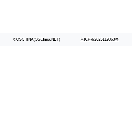
©OSCHINA(OSChina.NET)
京ICP备2025119063号