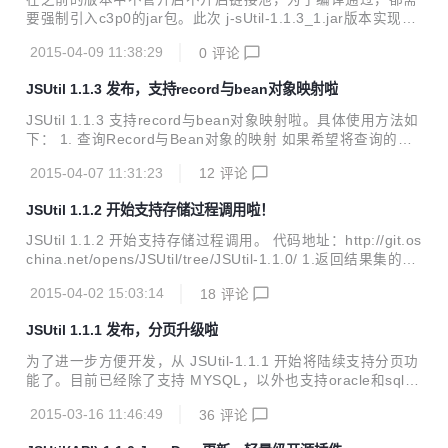
ina.net/opens/JSUtil J-SUtil (java ...
要强制引入c3p0的jar包。此次 j-sUtil-1.1.3_1.jar版本实现与
c3po分离，如果不需要c3p0链接池，可以完全不引入以下文
2015-04-09 11:38:29
0
评论
件： ① config/c3p0.properties ② c3p0-plugin-1.0.0.jar、c
3p0-0.9.5.jar和mchange-commons-java-0.2.9.jar 在需要的
JSUtil 1.1.3 发布，支持record与bean对象映射啦
时候集成，从使用上更合理化。 如果需要，链接池具体的引入
步骤如下： ① 将config/c3p0.properties 拷贝到你的web应用
JSUtil 1.1.3 支持record与bean对象映射啦。具体使用方法如
的classPath中，一般为：XX\WEB-INF\cl...
下： 1. 查询Record与Bean对象的映射 如果希望将查询的记
录直接映射成对象话，可以通过下记方法简单实现： ① 建立
2015-04-07 11:31:23
12
评论
与数据库表(table)、查询（view）对应的JavaBean类，并给
类和属性的set方法加批注。 ② 在DAO层的只需如下调用即
JSUtil 1.1.2 开始支持存储过程调用啦！
可。 2. 根据表或查询（view）的主键取得唯一record 事前需
要先通过Map的形式存入各个主键字段以及对应的值。. ① 返
JSUtil 1.1.2 开始支持存储过程调用。 代码地址：http://git.os
回Bean对象数据 ② 返回Map数据
china.net/opens/JSUtil/tree/JSUtil-1.1.0/ 1.返回结果集的调
用 2.一般调用（增、删、改等其他逻辑） JSUtil (java Simple
2015-04-02 15:03:14
18
评论
Utility) 一个轻量级的开源插件。17K的大小让你的web应用瞬
间轻松拥有log和数据库访问映射功能(DAO)。支持 mysql、S
JSUtil 1.1.1 发布，分页升级啦
ql server、oracle 三大数据库。 <a href="http://static.oschi
na.net/uploads/space/2015/0215/155447_cOwe_2...
为了进一步方便开发，从 JSUtil-1.1.1 开始将陆续支持分页功
能了。目前已经除了支持 MYSQL，以外也支持oracle和sqlse
rver 分页了。 使用方法请参看：http://www.oschina.net/cod
2015-03-16 11:46:49
36
评论
e/snippet_2313055_46207 项目地址：http://git.oschina.ne
t/opens/JSUtil/tree/JSUtil-1.1.0/ JSUtil (java Simple Utility)