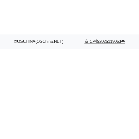
©OSCHINA(OSChina.NET)
京ICP备2025119063号