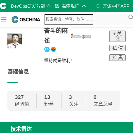
媒体矩阵
DevOps研发效能
开源中国APP
奋斗的麻
+ 关
注
雀
私 信
拉 黑
坚持就是胜利！
基础信息
327
13
3
0
经验值
粉丝
关注
文章总量
技术雷达