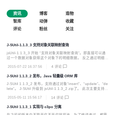
资讯
博客
造物
智库
动弹
收藏
评论
粉丝
关注
J-SUtil-1.1.3_3 支持对象关联映射查询
jsUtil-1.1.3_3 开始 “支持对象关联映射查询”。即直接可以通
过一个数据对象获得这个对象下的明细数据。 反之通过明细的
一个对象可以直接得到父对象数据。 具体实现方法您只需要在
2015-07-22 16:37:56
4
评论
model类中增加如下“批注”（@ArrayAnnotation）即可实现。
主对象类： 子表对象： 业务实现层： 完毕 只需以上简单“批
J-SUtil 1.1.3_2 发布，Java 轻量级 ORM 库
注”就能实现对象间的关联互查。 项目：J-SUtil
J-SUtil 1.1.3_2 发布，支持通过对象“insert”、“update”、“de
lete”。 J-SUtil 升级到 jsUtil-1.1.3_2.zip了。 此次主要支持如
下： 1. 直接通过持久化对象添加数据 2. 直接通过持久化对象
2015-05-11 15:56:17
14
评论
修改数据 3. 直接通过持久化对象删除数据 实现上述功能，只
需给主键字段加“FieldAnnotation”批注即可。 然后在你的dao
J-SUtil 1.1.3_1 实现与 c3po 分离
中如下调用即可 【添加】 【修改】 【删除】 如果要删除集
合，可以调用deleteObjects方法。 项目地址：http://git.osch
在之前的版本中不管开启不开启链接池，为了编译通过，都需