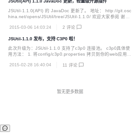
JSUtil(API) 1.1.0 JavaDoc 更新，轻量级开源插件
一个轻量级的开源插件。17K的大小让你的web应用瞬间轻松
拥有log和数据库访问映射功能(DAO)。支持 mysql、Sql serv
JSUtil-1.1.0(API) 的 JavaDoc 更新了。 地址： http://git.osc
er、ora...
hina.net/opens/JSUtil/tree/JSUtil-1.1.0/ 欢迎大家参阅 谢
谢！ JSUtil (java Simple Utility) 一个轻量级的开源插件。17
2015-03-06 14:03:24
2
评论
K的大小让你的web应用瞬间轻松拥有log和数据库访问映射功
能(DAO)。支持 mysql、Sql server、oracle 三大数据库。 <
JSUtil-1.1.0 发布，支持 C3P0 啦！
a href="http://static.oschina.net/uploads/space/2015/021
5/155447_cOwe_2313055.jpg" ...
此次升级为：JSUtil-1.1.0 支持了c3p0 连接池。 c3p0具体使
用方法： 1. 将config/c3p0.properties 拷贝到你的web应用的
classPath中，一般为：XX\WEB-INF\classes目录下。 2. 根
2015-02-28 16:40:04
11
评论
据项目实际情况修改c3p0.properties文件。 3. 打开 XX\WEB
-INF\SysSetings.properties 文件将对应数据库的“连接池开
启”（即设为true） 注：如果你采用连接池的方式，SysSeting
s.properties文件中的数据库连接参数可以不配置。 4. 将Dep
endent-libs下的c3p0-0.9.5...
暂无更多数据