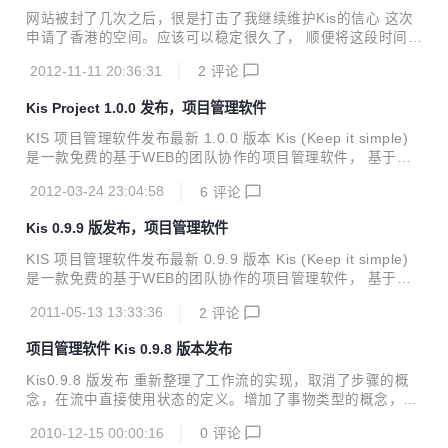
供一个分配、流转和协作处理问题的工作平台. Kis 简单实用,
网站被封了几次之后，很是打击了我继续维护Kis的信心 这次
功能丰富,能帮助你更快,更有效的完成高质量的产品和项目.
申请了香港的空间。应该可以稳定很久了， 顺便将这段时间的
更新打包一个新版本发布 v1.0.4 下载地址： http://www.myki
2012-11-11 20:36:31
2
评论
s.net 有砖头尽管砸过来，呵呵 Kis (Keep it simple) 是一款
免费的基于WEB的团队协作的项目管理软件，完全开放源代
Kis Project 1.0.0 发布，项目管理软件
码。 它用于帮助公司和团队记录、跟踪、管理工作中的问题：
包括产品BUG, 售后问题，任务安排，需求管理等。 同时为使
KIS 项目管理软件发布最新 1.0.0 版本 Kis (Keep it simple)
用者提供一个分配、流转和协作处理问题的工作平台. Kis 简
是一款免费的基于WEB的团队协作的项目管理软件， 基于GP
单实用,功能丰富,能帮助你更快,更有效的完成高质量的产品和
L协议，完全开放源代码。 它用于帮助公司和团队记录、跟
项目.
2012-03-24 23:04:58
6
评论
踪、管理工作中的问题：包括产品BUG, 售后问题，任务安
排，需求管理等。 同时为使用者提供一个分配、流转和协作处
Kis 0.9.9 版发布，项目管理软件
理问题的工作平台. Kis 简单实用,功能丰富,能帮助你更快,更有
效的完成高质量的产品和项目. Kis具有以下特点： 1. 使用PH
KIS 项目管理软件发布最新 0.9.9 版本 Kis (Keep it simple)
P&MySql开发，安装简单,部署灵活 2. 基于WEB应用,使用简
是一款免费的基于WEB的团队协作的项目管理软件， 基于GP
单,维护方便 3. 具有良好的扩展性和可定制性 4. 丰富的查询
L协议，完全开放源代码。 它用于帮助公司和团队记录、跟
功能,可自定义事务视图...
2011-05-13 13:33:36
2
评论
踪、管理工作中的问题：包括产品BUG, 售后问题，任务安
排，需求管理等。 同时为使用者提供一个分配、流转和协作处
项目管理软件 Kis 0.9.8 版本发布
理问题的工作平台. Kis 简单实用,功能丰富,能帮助你更快,更有
效的完成高质量的产品和项目. Kis能帮助您: 构造有效的问题
Kis0.9.8 版发布 重新整理了工作流的实现，取消了步骤的概
的处理流程 提高问题处理的效率和质量 保证所有的问题都得
念，在流中直接使用状态的定义。增加了事物类型的概念，实
到记录和跟踪 安装和配置,100%基于WEB的应用 操作简单，
现了一个项目对应多个工作流的功
易于上手 自定义角色分工和自定义工作流程...
2010-12-15 00:00:16
0
评论