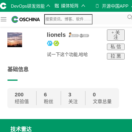
媒体矩阵
DevOps研发效能
开源中国APP
+ 关
lionels
注
私 信
试一下这个功能,哈哈
拉 黑
基础信息
200
6
3
0
经验值
粉丝
关注
文章总量
技术雷达