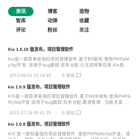
资讯
博客
造物
智库
动弹
收藏
评论
粉丝
关注
Kis 1.0.10 版发布，项目管理软件
Kis是一款简单易用的项目管理软件,基于BS架构,使用PHP&M
ySql开发, 适用于bug跟踪,任务分配,公文流转等应用,Kis具有
以下特点： . 功能丰富 . 简单易用 . 图形化定制工作流 . 免费,
2013-09-01 10:19:39
0
评论
基于GPL协议,完全开放源代码 Kis 1.0.10 版发布 2013-8-31
. 增加了关闭事务的打印功能 . 优化了附件管理功能 . 解决了J
kis 1.0.9 版发布，项目管理软件
son数据反义的BUG . 解决了修改用用户资料同时修改密码的
BUG . 修改了几个错别字
KIS是一款简单易用的项目管理软件,基于WEB架构,使用PHP&
MySql开发,适用于bug跟踪,任务分配,需求管理 . 功能丰富 .
简单易用 . 图形化定制工作流 . 免费,基于GPL协议,完全开放
2013-07-28 09:41:39
0
评论
源代码 Kis 1.0.9 版发布 2013-7-27 . 修改了登陆BUG . 增加
了邮件通知功能
kis 1.0.8 版发布，项目管理软件
KIS 是一款轻量级的项目管理软件, 使用PHP&MySql开发，适