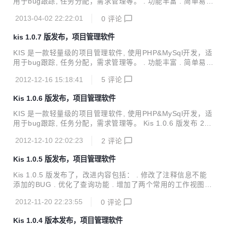
用于bug跟踪, 任务分配，需求管理等。 . 功能丰富 . 简单易用
. 图形化定制工作流 . 免费,开源 Kis 1.0.8 版发布 2013-04-0
2013-04-02 22:22:01
0
评论
2 . 取消了项目模块功能 . 修改了流程配置模块非IE浏览器的
提示 中国站长站下载地址：http://down.chinaz.com/soft/262
kis 1.0.7 版发布，项目管理软件
38.htm
KIS 是一款轻量级的项目管理软件, 使用PHP&MySql开发，适
用于bug跟踪, 任务分配，需求管理等。 . 功能丰富 . 简单易用
. 图形化定制工作流 . 免费,开源 Kis 1.0.7 版发布 2012-12-1
2012-12-16 15:18:41
5
评论
6 . 优化了选择事物处理人功能,支持按部门过滤 . 优化了常用
视图显示 中国站长站下载地址：http://down.chinaz.com/sof
Kis 1.0.6 版发布，项目管理软件
t/26238.htm
KIS 是一款轻量级的项目管理软件, 使用PHP&MySql开发，适
用于bug跟踪, 任务分配，需求管理等。 Kis 1.0.6 版发布 201
2-12-10 . 修改几个php语法不规范的地方 . 修改了查询BUG .
2012-12-10 22:02:23
2
评论
修改了部门管理功能,支持树形部门结构
Kis 1.0.5 版发布，项目管理软件
Kis 1.0.5 版发布了，改进内容包括： . 修改了注释信息不能
添加的BUG . 优化了查询功能 . 增加了两个常用的工作视图 .
增加了直接关闭事物的能 Kis (Keep it simple) 是一款免费的
2012-11-20 22:23:55
0
评论
基于WEB的团队协作的项目管理软件，完全开放源代码。 它
用于帮助公司和团队记录、跟踪、管理工作中的问题：包括产
Kis 1.0.4 版本发布，项目管理软件
品BUG, 售后问题，任务安排，需求管理等。 同时为使用者提