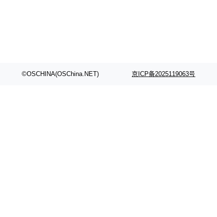
©OSCHINA(OSChina.NET)
京ICP备2025119063号