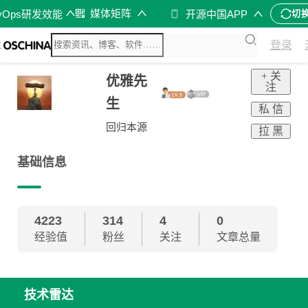
媒体矩阵
vOps研发效能
开源中国APP
切
登录
+ 关
优雅先
注
生
私 信
回归本源
拉 黑
基础信息
4223
314
4
0
经验值
粉丝
关注
文章总量
技术雷达