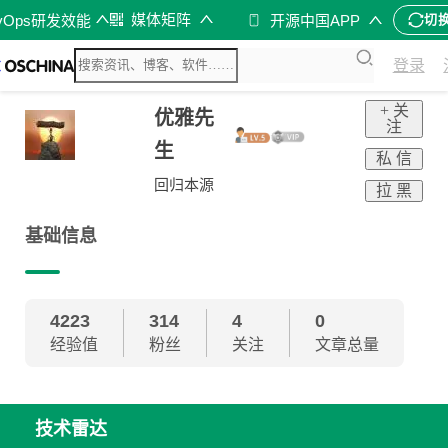
媒体矩阵
vOps研发效能
开源中国APP
切
登录
+ 关
优雅先
注
生
私 信
回归本源
拉 黑
基础信息
4223
314
4
0
经验值
粉丝
关注
文章总量
技术雷达