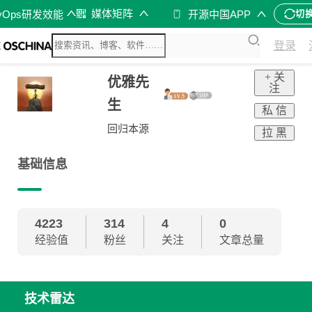
媒体矩阵
vOps研发效能
开源中国APP
切
登录
+ 关
优雅先
注
生
私 信
回归本源
拉 黑
基础信息
4223
314
4
0
经验值
粉丝
关注
文章总量
技术雷达