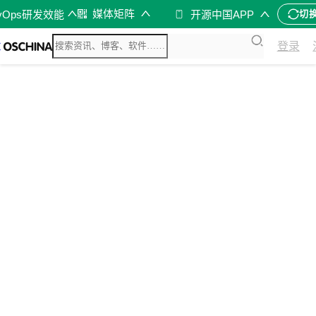
媒体矩阵
vOps研发效能
开源中国APP
切
登录