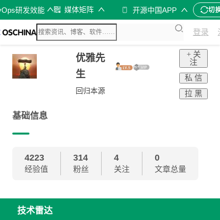
媒体矩阵
vOps研发效能
开源中国APP
切
登录
+ 关
优雅先
注
生
私 信
回归本源
拉 黑
基础信息
4223
314
4
0
经验值
粉丝
关注
文章总量
技术雷达