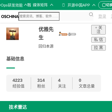
媒体矩阵
vOps研发效能
开源中国APP
切
登录
+ 关
优雅先
注
生
私 信
回归本源
拉 黑
基础信息
4223
314
4
0
经验值
粉丝
关注
文章总量
技术雷达