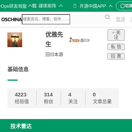
媒体矩阵
vOps研发效能
开源中国APP
切
登录
+ 关
优雅先
注
生
私 信
回归本源
拉 黑
基础信息
4223
314
4
0
经验值
粉丝
关注
文章总量
技术雷达