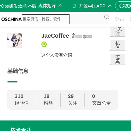
媒体矩阵
vOps研发效能
开源中国APP
切
登录
+ 关
注
JacCoffee
私
信
这个人没有介绍！
拉
黑
基础信息
310
18
29
0
经验值
粉丝
关注
文章总量
技术雷达