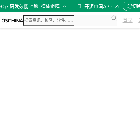
媒体矩阵
vOps研发效能
开源中国APP
切
登录