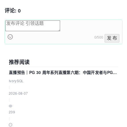
评论: 0
0/500
发 布
推荐阅读
直播预告｜PG 30 周年系列直播第六期：中国开发者与PG内
核——我们改得动吗？我们贡献了什么？
IvorySQL
|
2026-08-07
|
239
|