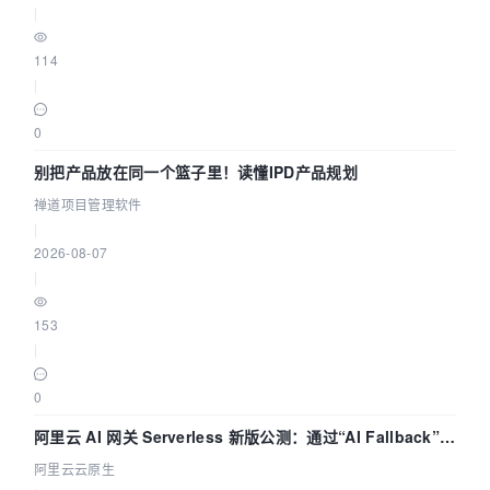
|
114
|
0
别把产品放在同一个篮子里！读懂IPD产品规划
禅道项目管理软件
|
2026-08-07
|
153
|
0
阿里云 AI 网关 Serverless 新版公测：通过“AI Fallback”与
拓扑可视化构建 AI 流量治理底座
阿里云云原生