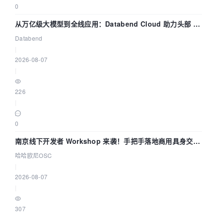
0
从万亿级大模型到全线应用：Databend Cloud 助力头部 AI
企业构建全链路 Trace 数据管道
Databend
|
2026-08-07
|
226
|
0
南京线下开发者 Workshop 来袭！手把手落地商用具身交互
智能 Agent 应用
哈哈欧尼OSC
|
2026-08-07
|
307