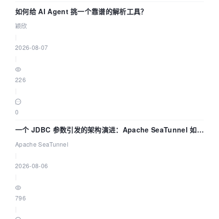
如何给 AI Agent 挑一个靠谱的解析工具？
颖欣
|
2026-08-07
|
226
|
0
一个 JDBC 参数引发的架构演进：Apache SeaTunnel 如何
解决数据同步中的“定时 Flush”难题
Apache SeaTunnel
|
2026-08-06
|
796
|