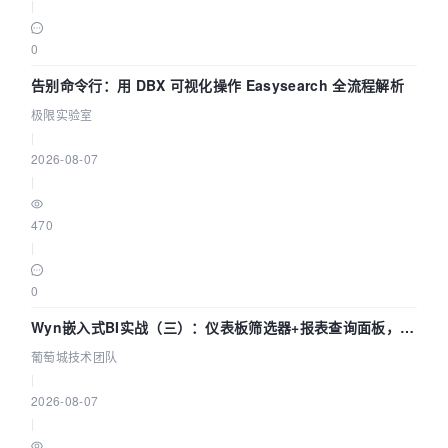
|
0
告别命令行：用 DBX 可视化操作 Easysearch 全流程解析
极限实验室
|
2026-08-07
|
470
|
0
Wyn嵌入式BI实战（三）：仪表板筛选器+报表查询面板，参
数联动全闭环
葡萄城技术团队
|
2026-08-07
|