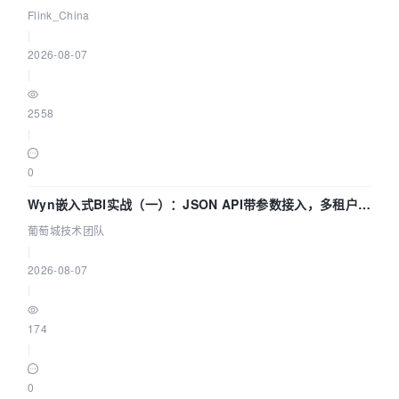
Agentic Lake 全面实时化时代
Flink_China
|
2026-08-07
|
2558
|
0
Wyn嵌入式BI实战（一）：JSON API带参数接入，多租户数
据源配置指南 | 葡萄城技术团队
葡萄城技术团队
|
2026-08-07
|
174
|
0