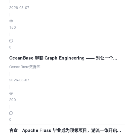
|
2026-08-07
|
150
|
0
OceanBase 聊聊 Graph Engineering —— 别让一个
Agent 既当运动员又
OceanBase数据库
|
2026-08-07
|
200
|
0
官宣｜Apache Fluss 毕业成为顶级项目，湖流一体开启