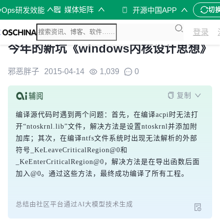
媒体矩阵
vOps研发效能
开源中国APP
切
登录
今年的新坑《windows内核设计思想》
邪恶胖子
2015-04-14
1,039
0
复制
编译源代码时遇到两个问题：首先，在编译acpi时无法打
开“ntoskrnl.lib”文件，解决方法是设置ntoskrnl并添加附
加库；其次，在编译ntfs文件系统时出现无法解析的外部
符号_KeLeaveCriticalRegion@0和
_KeEnterCriticalRegion@0，解决方法是在导出函数后面
加入@0。通过这些方法，最终成功编译了所有工程。
总结由社区平台通过AI大模型技术生成