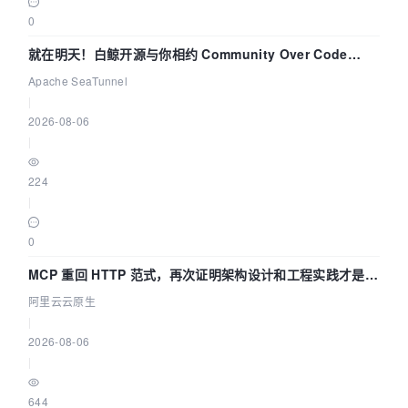
0
就在明天！白鲸开源与你相约 Community Over Code
Asia 2026 主题演讲！
Apache SeaTunnel
|
2026-08-06
|
224
|
0
MCP 重回 HTTP 范式，再次证明架构设计和工程实践才是稀
缺资源
阿里云云原生
|
2026-08-06
|
644