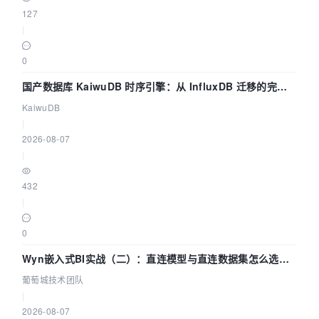
127
|
0
国产数据库 KaiwuDB 时序引擎：从 InfluxDB 迁移的完整
技术路径
KaiwuDB
|
2026-08-07
|
432
|
0
Wyn嵌入式BI实战（二）：直连模型与直连数据集怎么选，
参数为什么不生效？| 葡萄城技术团队
葡萄城技术团队
|
2026-08-07