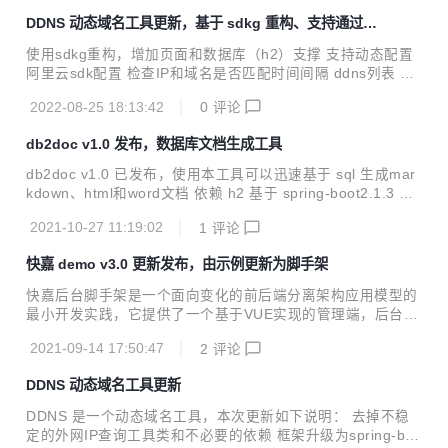
记录 支持mysql、db2和oracle，理论上还支持mariadb/tidb/
DDNS 动态域名工具更新，基于 sdkg 重构、支持通过浏
postgresql/sqlserver等 支持导出数据库文档，支持word、m
览器动态配置、多 ddns 解析等
arkdown和html 封装Docker，同时支持arm和x86架构
使用sdkg重构，增加页面和数据库（h2）支撑 支持动态配置
阿里云sdk配置 检查IP和域名是否匹配时间间隔 ddns列表 支
持多ddns解析 支持重启和停止 修改了 dns缓存问题
2022-08-25 18:13:42
0
评论
db2doc v1.0 发布，数据库文档生成工具
db2doc v1.0 已发布，使用本工具可以迅速基于 sql 生成mar
kdown、html和word文档 依赖 h2 基于 spring-boot2.1.3 基
于 https://gitee.com/rayson517/screw-pro 调整，增加了 h2
2021-10-27 11:19:02
1
评论
驱动 封装 Docker，同时支持 arm 和 x86 架构
快嘉 demo v3.0 更新发布，由示例更新为脚手架
快嘉后台脚手架是一个面向变化的前后端分离架构应用模型的
最小开发实践，它提供了一个基于VUE实现的管理端，后台接
口使用Java实现，数据库采用h2，该脚手架已经提供了登录/
2021-09-14 17:50:47
2
评论
登出、用户管理等基础功能。 快嘉后台脚手架基于maven多
模块架构，通过将模版代码、业务代码、技术代码分离在不同
DDNS 动态域名工具更新
模块，让代码生成技术无缝融合到开发者的日常开发过程中，
让开发者基本做到无感开发。 该脚手架还集成了自动化测试、
DDNS 是一个动态域名工具，本次更新如下说明： 去掉不稳
testng、容器化等支持，可以帮助开发者快速启动新项目，提
定的外网IP查询工具类和不必要的依赖 框架升级为spring-boo
高研发效率。 技术栈 vue element-ui(Vue Admin Template)