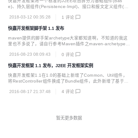
快嘉开发框架将一个标准的J2EE项目拆分为基础组件(Bas
需要维护针对数据库定义和接口分别维护sql文件和xml文件，
e)、持久层组件(Persistence-Impl)、接口和报文定义组件(Bu
就可以通过快嘉代码生成插件迅速获得这部分模块代码，可以
ndle)、接口模拟实现组件(BundleMock)、业务实现组件(Ser
在一定程度上减轻工作量。 快嘉框架将一个标准的J2EE项目
2018-03-12 00:35:28
1
评论
vice-Impl)、批处理系统（Batch）、接口系统(Api)和接口测
划分4类模块如下: 交...
试组件(SDK)8个部分并行开发建设，其中基础组件(Base)、
快嘉开发框架脚手架 1.1 发布
接口和报文定义组件(Bundle)、接口模拟实现组件(BundleMo
ck)和接口测试组件(SDK)都可以由快嘉网平台提供的代码生成
maven提供的脚手架archetype大家都知道啊，不知道的我这
服务生成。该框架基于spring4+mybatis3.3.0搭建，持久层为
里也不多说了，请自行参考Maven插件之maven-archetype-p
mysql。 v1.6更新如下 调整私服地址，...
lugin。本文接下来是简单介绍一下如何使用stdArcheType快
2016-08-23 08:09:43
0
评论
速搭建快嘉开发框架1.1，参见快嘉开发框架1.1和示例介绍及
使用说明。 1、下载stdArcheType源码,选择分支release1.
快嘉开发框架 1.1 发布，J2EE 开发框架实例
1，并install到本地仓库； 2、新建本地目录E:\tmp,cmd到该
目录下，
快嘉开发框架1.1在1.0的基础上新增了Common、Util组件，
将RestController组件换成了Bundle组件，此外新增了基于sp
ring mvc和freemarker的web系统。web系统提供了对单表对
2016-08-17 21:37:48
4
评论
象的简单操作集合，包括分页查询、增、删、改，具体业务逻
辑可参考代码实现。 快嘉开发框架将一个标准的J2EE项目拆
分为基础组件(Base)、持久层组件(Persistence-Impl)、接口
和业务定义组件(RestController)、业务实现组件(Service-Im
pl)、批处理系统（Batch）、接口系统(Rest/Main)和自动化
暂无更多数据
接口测试组件(RestTest)7个...