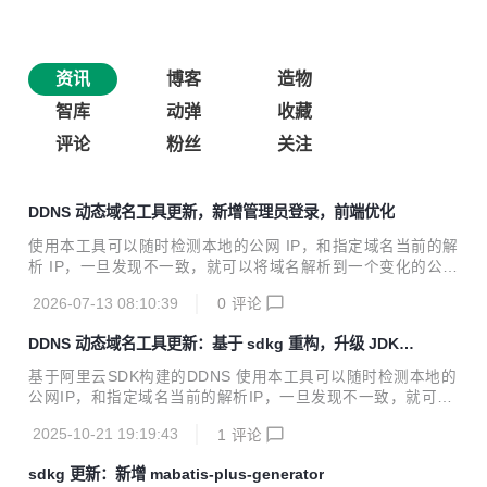
资讯
博客
造物
智库
动弹
收藏
评论
粉丝
关注
DDNS 动态域名工具更新，新增管理员登录，前端优化
使用本工具可以随时检测本地的公网 IP，和指定域名当前的解
析 IP，一旦发现不一致，就可以将域名解析到一个变化的公网
IP 上。本工具基于阿里云 SDK，使用 java 开发。 本工具对
2026-07-13 08:10:39
0
评论
于需要架设互联网服务但又苦于没有固定公网 IP 的童鞋使
用，理论上本工具可以替代花生壳等动态域名服务。相比之前
DDNS 动态域名工具更新：基于 sdkg 重构，升级 JDK
版本，最大区别是提供了页面配置阿里云 SDK 参数和需要解
和 Spring Boot 版本等
析的 DDNS，并且支持多 DDNS。 要求：域名托管在阿里
基于阿里云SDK构建的DDNS 使用本工具可以随时检测本地的
云，阿里云开通 access Key 服务，相关服务器装 jdk17 及以
公网IP，和指定域名当前的解析IP，一旦发现不一致，就可以
上运行环境或者 docker 环境 更新内容 - 新增管理员登录（账
将域名解析到一个变化的公网IP上。本工具基于阿里云SDK，
号密码在 application-dev.y...
2025-10-21 19:19:43
1
评论
使用java开发。 本工具对于需要架设互联网服务但又苦于没有
固定公网IP的童鞋使用，理论上本工具可以替代花生壳等动态
sdkg 更新：新增 mabatis-plus-generator
域名服务。相比之前版本，最大区别是提供了页面配置阿里云