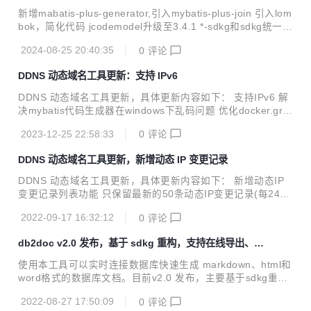
SDK参数和需要解析的DDNS，并且支持多DDNS。 要求：域
新增mabatis-plus-generator,引入mybatis-plus-join 引入lom
名托管在阿里云，阿里云开通access Key服务，相关服务器装
bok，简化代码 jcodemodel升级至3.4.1 *-sdkg和sdkg统一版
jdk1.8及以上运行环境或者docker环境 更新内容 升级至JDK1
本号 支持swagger3 示例引入knife4j-4.5.0
7并优化Docker构建流程 修改ID类型为String...
2024-08-25 20:40:35
0
评论
DDNS 动态域名工具更新：支持 IPv6
DDNS 动态域名工具更新，具体更新内容如下： 支持IPv6 解
决mybatis代码生成器在windows下乱码问题 优化docker.gro
ovy，使用容器编译，添加version参数
2023-12-25 22:58:33
0
评论
DDNS 动态域名工具更新，新增动态 IP 变更记录
DDNS 动态域名工具更新，具体更新内容如下： 新增动态IP
变更记录列表功能 只保留最新的50条动态IP变更记录(每24小
时执行一次) 支持通过h2的web控制台修改数据
2022-09-17 16:32:12
0
评论
db2doc v2.0 发布，基于 sdkg 重构，支持在线导出、浏
览和下载数据库文档
使用本工具可以实时连接数据库快速生成 markdown、html和
word格式的数据库文档。目前v2.0 发布，主要基于sdkg重
构，支持在线导出、浏览和下载数据库文档。 使用sdkg重
2022-08-27 17:50:09
0
评论
构，增加页面和数据库（h2）支撑 支持维护多条数据库连接