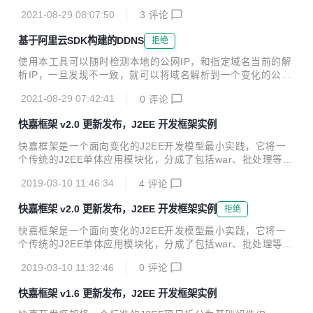
t2.1.3 去掉quartz和jsoup 去掉脚本和配置文件 更新逻辑，支
jdk1.8+ spring boot 2.2.4 sp...
2021-08-29 08:07:50
3
评论
持新域名RR，如果当前RR不存在，则会新增一条域名解析记
录 封装Docker，同时支持arm和x86架构
基于阿里云SDK构建的DDNS
拒绝
使用本工具可以随时检测本地的公网IP，和指定域名当前的解
析IP，一旦发现不一致，就可以将域名解析到一个变化的公网I
P上。本工具基于阿里云SDK，使用java开发。 本工具对于需
2021-08-29 07:42:41
0
评论
要架设互联网服务但又苦于没有固定公网IP的童鞋使用，理论
上本工具可以替代花生壳等动态域名服务。 要求：域名托管在
快嘉框架 v2.0 更新发布，J2EE 开发框架实例
阿里云，阿里云开通access Key服务，相关服务器装jdk1.8及
以上运行环境。 使用方法 阿里云购买域名，并开通access K
快嘉框架是一个面向变化的J2EE开发模型最小实践，它将一
ey服务 下载源码并编译 git clone https://gitee.com/fastjrun/
个传统的J2EE单体应用模块化，分成了包括war、批处理等在
ddns.git cd ddns mvn clean package -Pno...
内的主应用和可被依赖的普通jar独立维护；这个模型利用mav
2019-03-10 11:46:34
4
评论
en构建，主应用通过spring集成它所依赖的所有jar后可以独立
部署、启动，对外提供服务。 快嘉框架将需求迭代过程中最容
快嘉框架 v2.0 更新发布，J2EE 开发框架实例
拒绝
易变化的数据库持久层面和控制器层面的代码作为模块独立出
来，并通过集成快嘉代码生成插件生产代码；一般开发人员只
快嘉框架是一个面向变化的J2EE开发模型最小实践，它将一
需要维护针对数据库定义和接口分别维护sql文件和xml文件，
个传统的J2EE单体应用模块化，分成了包括war、批处理等在
就可以通过快嘉代码生成插件迅速获得这部分模块代码，可以
内的主应用和可被依赖的普通jar独立维护；这个模型利用mav
在一定程度上减轻工作量。 快嘉框架将一个标准的J2EE项目
2019-03-10 11:32:46
0
评论
en构建，主应用通过spring集成它所依赖的所有jar后可以独立
划分4类模块如下: 交...
部署、启动，对外提供服务。 快嘉框架将需求迭代过程中最容
快嘉框架 v1.6 更新发布，J2EE 开发框架实例
易变化的数据库持久层面和控制器层面的代码作为模块独立出
来，并通过集成快嘉代码生成插件生产代码；一般开发人员只