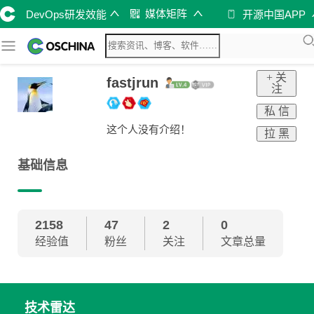
媒体矩阵
DevOps研发效能
开源中国APP
+ 关
fastjrun
注
私 信
这个人没有介绍！
拉 黑
基础信息
2158
47
2
0
经验值
粉丝
关注
文章总量
技术雷达