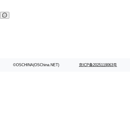
©OSCHINA(OSChina.NET)
京ICP备2025119063号