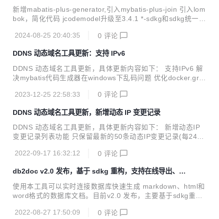
SDK参数和需要解析的DDNS，并且支持多DDNS。 要求：域
新增mabatis-plus-generator,引入mybatis-plus-join 引入lom
名托管在阿里云，阿里云开通access Key服务，相关服务器装
bok，简化代码 jcodemodel升级至3.4.1 *-sdkg和sdkg统一版
jdk1.8及以上运行环境或者docker环境 更新内容 升级至JDK1
本号 支持swagger3 示例引入knife4j-4.5.0
7并优化Docker构建流程 修改ID类型为String...
2024-08-25 20:40:35
0
评论
DDNS 动态域名工具更新：支持 IPv6
DDNS 动态域名工具更新，具体更新内容如下： 支持IPv6 解
决mybatis代码生成器在windows下乱码问题 优化docker.gro
ovy，使用容器编译，添加version参数
2023-12-25 22:58:33
0
评论
DDNS 动态域名工具更新，新增动态 IP 变更记录
DDNS 动态域名工具更新，具体更新内容如下： 新增动态IP
变更记录列表功能 只保留最新的50条动态IP变更记录(每24小
时执行一次) 支持通过h2的web控制台修改数据
2022-09-17 16:32:12
0
评论
db2doc v2.0 发布，基于 sdkg 重构，支持在线导出、浏
览和下载数据库文档
使用本工具可以实时连接数据库快速生成 markdown、html和
word格式的数据库文档。目前v2.0 发布，主要基于sdkg重
构，支持在线导出、浏览和下载数据库文档。 使用sdkg重
2022-08-27 17:50:09
0
评论
构，增加页面和数据库（h2）支撑 支持维护多条数据库连接