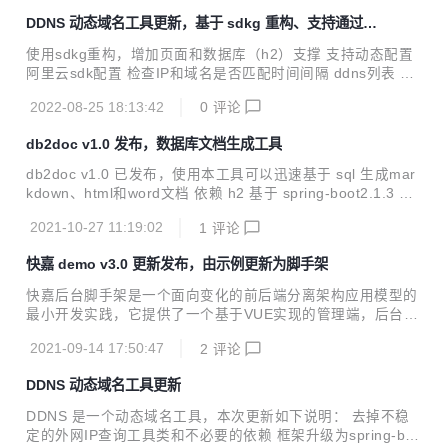
记录 支持mysql、db2和oracle，理论上还支持mariadb/tidb/
DDNS 动态域名工具更新，基于 sdkg 重构、支持通过浏
postgresql/sqlserver等 支持导出数据库文档，支持word、m
览器动态配置、多 ddns 解析等
arkdown和html 封装Docker，同时支持arm和x86架构
使用sdkg重构，增加页面和数据库（h2）支撑 支持动态配置
阿里云sdk配置 检查IP和域名是否匹配时间间隔 ddns列表 支
持多ddns解析 支持重启和停止 修改了 dns缓存问题
2022-08-25 18:13:42
0
评论
db2doc v1.0 发布，数据库文档生成工具
db2doc v1.0 已发布，使用本工具可以迅速基于 sql 生成mar
kdown、html和word文档 依赖 h2 基于 spring-boot2.1.3 基
于 https://gitee.com/rayson517/screw-pro 调整，增加了 h2
2021-10-27 11:19:02
1
评论
驱动 封装 Docker，同时支持 arm 和 x86 架构
快嘉 demo v3.0 更新发布，由示例更新为脚手架
快嘉后台脚手架是一个面向变化的前后端分离架构应用模型的
最小开发实践，它提供了一个基于VUE实现的管理端，后台接
口使用Java实现，数据库采用h2，该脚手架已经提供了登录/
2021-09-14 17:50:47
2
评论
登出、用户管理等基础功能。 快嘉后台脚手架基于maven多
模块架构，通过将模版代码、业务代码、技术代码分离在不同
DDNS 动态域名工具更新
模块，让代码生成技术无缝融合到开发者的日常开发过程中，
让开发者基本做到无感开发。 该脚手架还集成了自动化测试、
DDNS 是一个动态域名工具，本次更新如下说明： 去掉不稳
testng、容器化等支持，可以帮助开发者快速启动新项目，提
定的外网IP查询工具类和不必要的依赖 框架升级为spring-boo
高研发效率。 技术栈 vue element-ui(Vue Admin Template)