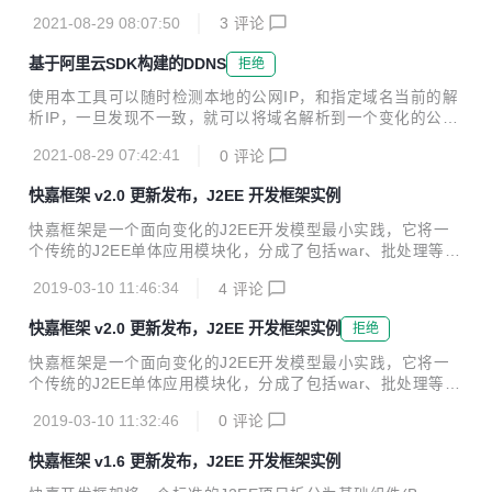
t2.1.3 去掉quartz和jsoup 去掉脚本和配置文件 更新逻辑，支
jdk1.8+ spring boot 2.2.4 sp...
2021-08-29 08:07:50
3
评论
持新域名RR，如果当前RR不存在，则会新增一条域名解析记
录 封装Docker，同时支持arm和x86架构
基于阿里云SDK构建的DDNS
拒绝
使用本工具可以随时检测本地的公网IP，和指定域名当前的解
析IP，一旦发现不一致，就可以将域名解析到一个变化的公网I
P上。本工具基于阿里云SDK，使用java开发。 本工具对于需
2021-08-29 07:42:41
0
评论
要架设互联网服务但又苦于没有固定公网IP的童鞋使用，理论
上本工具可以替代花生壳等动态域名服务。 要求：域名托管在
快嘉框架 v2.0 更新发布，J2EE 开发框架实例
阿里云，阿里云开通access Key服务，相关服务器装jdk1.8及
以上运行环境。 使用方法 阿里云购买域名，并开通access K
快嘉框架是一个面向变化的J2EE开发模型最小实践，它将一
ey服务 下载源码并编译 git clone https://gitee.com/fastjrun/
个传统的J2EE单体应用模块化，分成了包括war、批处理等在
ddns.git cd ddns mvn clean package -Pno...
内的主应用和可被依赖的普通jar独立维护；这个模型利用mav
2019-03-10 11:46:34
4
评论
en构建，主应用通过spring集成它所依赖的所有jar后可以独立
部署、启动，对外提供服务。 快嘉框架将需求迭代过程中最容
快嘉框架 v2.0 更新发布，J2EE 开发框架实例
拒绝
易变化的数据库持久层面和控制器层面的代码作为模块独立出
来，并通过集成快嘉代码生成插件生产代码；一般开发人员只
快嘉框架是一个面向变化的J2EE开发模型最小实践，它将一
需要维护针对数据库定义和接口分别维护sql文件和xml文件，
个传统的J2EE单体应用模块化，分成了包括war、批处理等在
就可以通过快嘉代码生成插件迅速获得这部分模块代码，可以
内的主应用和可被依赖的普通jar独立维护；这个模型利用mav
在一定程度上减轻工作量。 快嘉框架将一个标准的J2EE项目
2019-03-10 11:32:46
0
评论
en构建，主应用通过spring集成它所依赖的所有jar后可以独立
划分4类模块如下: 交...
部署、启动，对外提供服务。 快嘉框架将需求迭代过程中最容
快嘉框架 v1.6 更新发布，J2EE 开发框架实例
易变化的数据库持久层面和控制器层面的代码作为模块独立出
来，并通过集成快嘉代码生成插件生产代码；一般开发人员只