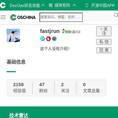
媒体矩阵
DevOps研发效能
开源中国APP
+ 关
fastjrun
注
私 信
这个人没有介绍！
拉 黑
基础信息
2158
47
2
0
经验值
粉丝
关注
文章总量
技术雷达