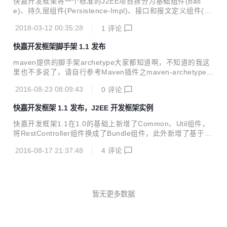
快嘉开发框架将一个标准的J2EE项目拆分为基础组件(Bas
需要维护针对数据库定义和接口分别维护sql文件和xml文件，
e)、持久层组件(Persistence-Impl)、接口和报文定义组件(Bu
就可以通过快嘉代码生成插件迅速获得这部分模块代码，可以
ndle)、接口模拟实现组件(BundleMock)、业务实现组件(Ser
在一定程度上减轻工作量。 快嘉框架将一个标准的J2EE项目
2018-03-12 00:35:28
1
评论
vice-Impl)、批处理系统（Batch）、接口系统(Api)和接口测
划分4类模块如下: 交...
试组件(SDK)8个部分并行开发建设，其中基础组件(Base)、
快嘉开发框架脚手架 1.1 发布
接口和报文定义组件(Bundle)、接口模拟实现组件(BundleMo
ck)和接口测试组件(SDK)都可以由快嘉网平台提供的代码生成
maven提供的脚手架archetype大家都知道啊，不知道的我这
服务生成。该框架基于spring4+mybatis3.3.0搭建，持久层为
里也不多说了，请自行参考Maven插件之maven-archetype-p
mysql。 v1.6更新如下 调整私服地址，...
lugin。本文接下来是简单介绍一下如何使用stdArcheType快
2016-08-23 08:09:43
0
评论
速搭建快嘉开发框架1.1，参见快嘉开发框架1.1和示例介绍及
使用说明。 1、下载stdArcheType源码,选择分支release1.
快嘉开发框架 1.1 发布，J2EE 开发框架实例
1，并install到本地仓库； 2、新建本地目录E:\tmp,cmd到该
目录下，
快嘉开发框架1.1在1.0的基础上新增了Common、Util组件，
将RestController组件换成了Bundle组件，此外新增了基于sp
ring mvc和freemarker的web系统。web系统提供了对单表对
2016-08-17 21:37:48
4
评论
象的简单操作集合，包括分页查询、增、删、改，具体业务逻
辑可参考代码实现。 快嘉开发框架将一个标准的J2EE项目拆
分为基础组件(Base)、持久层组件(Persistence-Impl)、接口
和业务定义组件(RestController)、业务实现组件(Service-Im
pl)、批处理系统（Batch）、接口系统(Rest/Main)和自动化
暂无更多数据
接口测试组件(RestTest)7个...