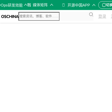
媒体矩阵
vOps研发效能
开源中国APP
切
登录