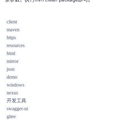
client
maven
https
resources
html
mirror
json
demo
windows
nexus
开发工具
swagger-ui
gitee