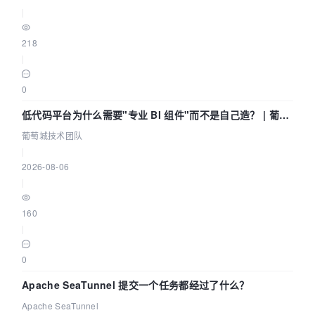
|
218
|
0
低代码平台为什么需要"专业 BI 组件"而不是自己造？ | 葡萄
城技术团队
葡萄城技术团队
|
2026-08-06
|
160
|
0
Apache SeaTunnel 提交一个任务都经过了什么？
Apache SeaTunnel