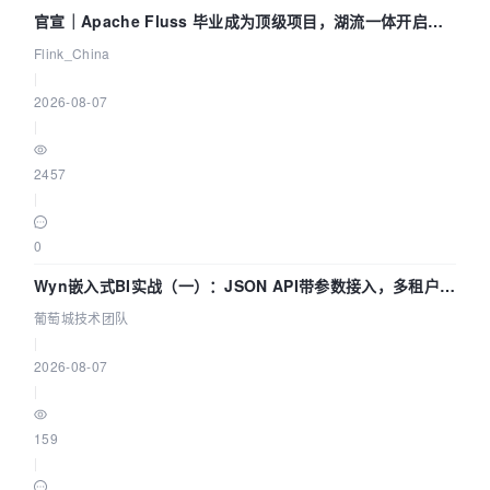
官宣｜Apache Fluss 毕业成为顶级项目，湖流一体开启
Agentic Lake 全面实时化时代
Flink_China
|
2026-08-07
|
2457
|
0
Wyn嵌入式BI实战（一）：JSON API带参数接入，多租户数
据源配置指南 | 葡萄城技术团队
葡萄城技术团队
|
2026-08-07
|
159
|