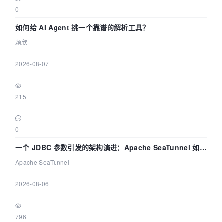
0
如何给 AI Agent 挑一个靠谱的解析工具？
颖欣
|
2026-08-07
|
215
|
0
一个 JDBC 参数引发的架构演进：Apache SeaTunnel 如何
解决数据同步中的“定时 Flush”难题
Apache SeaTunnel
|
2026-08-06
|
796