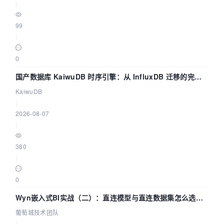
|
99
|
0
国产数据库 KaiwuDB 时序引擎：从 InfluxDB 迁移的完整
技术路径
KaiwuDB
|
2026-08-07
|
380
|
0
Wyn嵌入式BI实战（二）：直连模型与直连数据集怎么选，
参数为什么不生效？| 葡萄城技术团队
葡萄城技术团队
|