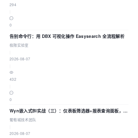
294
|
0
告别命令行：用 DBX 可视化操作 Easysearch 全流程解析
极限实验室
|
2026-08-07
|
432
|
0
Wyn嵌入式BI实战（三）：仪表板筛选器+报表查询面板，参
数联动全闭环
葡萄城技术团队
|
2026-08-07