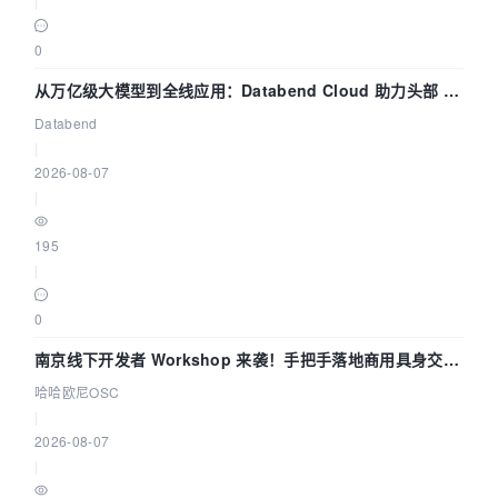
|
0
从万亿级大模型到全线应用：Databend Cloud 助力头部 AI
企业构建全链路 Trace 数据管道
Databend
|
2026-08-07
|
195
|
0
南京线下开发者 Workshop 来袭！手把手落地商用具身交互
智能 Agent 应用
哈哈欧尼OSC
|
2026-08-07
|