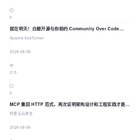
|
0
就在明天！白鲸开源与你相约 Community Over Code
Asia 2026 主题演讲！
Apache SeaTunnel
|
2026-08-06
|
215
|
0
MCP 重回 HTTP 范式，再次证明架构设计和工程实践才是稀
缺资源
阿里云云原生
|
2026-08-06
|