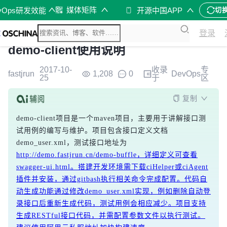
媒体矩阵
vOps研发效能
开源中国APP
切
登录
demo-client使用说明
2017-10-
收录
专
fastjrun
1,208
0
DevOps
25
于
区
复制
demo-client项目是一个maven项目，主要用于讲解接口测
试用例的编写与维护。项目包含接口定义文档
demo_user.xml，测试接口地址为
http://demo.fastjrun.cn/demo-buffle，详细定义可查看
swagger-ui.html。搭建开发环境需下载ciHelper或ciAgent
插件并安装，通过gitbash执行相关命令完成配置。代码自
动生成功能通过修改demo_user.xml实现，例如删除自动登
录接口后重新生成代码，测试用例会相应减少。项目支持
生成RESTful接口代码，并需配置参数文件以执行测试。