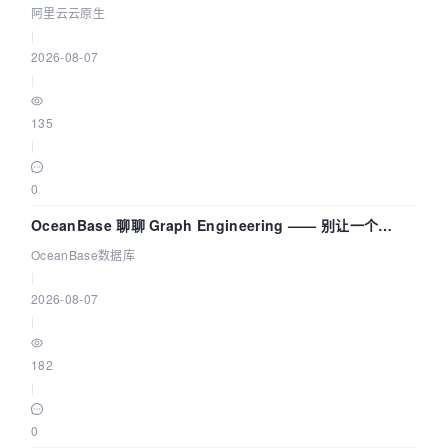
拓扑可视化构建 AI 流量治理底座
阿里云云原生
|
2026-08-07
|
135
|
0
OceanBase 聊聊 Graph Engineering —— 别让一个
Agent 既当运动员又
OceanBase数据库
|
2026-08-07
|
182
|
0