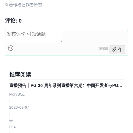
© 著作权归作者所有
评论: 0
0/500
发 布
推荐阅读
直播预告｜PG 30 周年系列直播第六期：中国开发者与PG内
核——我们改得动吗？我们贡献了什么？
IvorySQL
|
2026-08-07
|
224