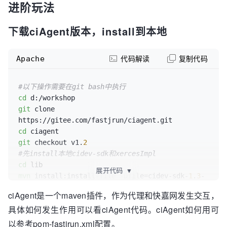
进阶玩法
下载ciAgent版本，install到本地
Apache
代码解读
复制代码
#以下操作需要在git bash中执行
cd
git
 clone 
cd
git
 checkout v1.
2
#先install本地cidev-sdk和xercesImpl
cd
展开代码
▼
mvn
 install:install-file -Dfile=cidev-sdk-
1
.
3
-
SNAPSHOT.jar -DgroupId=com.fastjrun -
ciAgent是一个maven插件，作为代理和快嘉网发生交互，
DartifactId=cidev-sdk -Dversion=
1
.
3
-SNAPSHOT -
具体如何发生作用可以看ciAgent代码。ciAgent如何用可
mvn
 install:install-file -Dfile=xercesImpl-
以参考pom-fastjrun.xml配置。