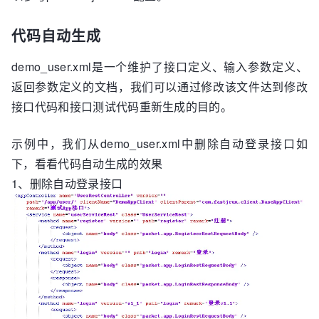
2
.
9
.
1
.jar -DgroupId=xerces -
DartifactId=xercesImpl -Dversion=
2
.
9
.
1
 -
代码自动生成
cd
demo_user.xml是一个维护了接口定义、输入参数定义、
mvn
返回参数定义的文档，我们可以通过修改该文件达到修改
接口代码和接口测试代码重新生成的目的。
示例中，我们从demo_user.xml中删除自动登录接口如
下，看看代码自动生成的效果
1、删除自动登录接口