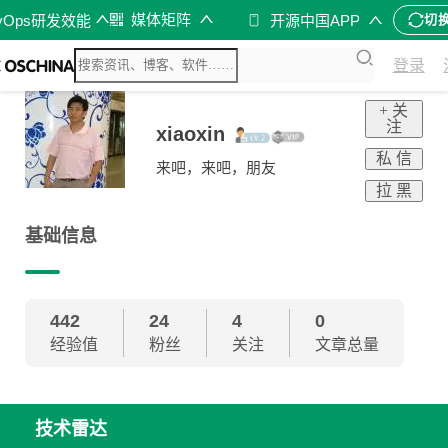
媒体矩阵
vOps研发效能
开源中国APP
切
登录
+ 关
注
xiaoxin
私 信
来吧，来吧，朋友
拉 黑
基础信息
442
24
4
0
经验值
粉丝
关注
文章总量
技术雷达